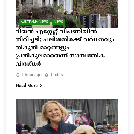
AUSTRALIA NEWS
NEWS
റിയൽ എസ്റ്റേറ്റ് വിപണിയിൽ
തിരിച്ചടി; പലിശനിരക്ക് വർധനവും
നികുതി മാറ്റങ്ങളും
പ്രതികൂലമായെന്ന്‌ സാമ്പത്തിക
വിദഗ്ധർ
1 hour ago
1 mins
Read More