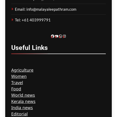
Email: info@malayaleepathram.com
Tel: +61 403999791
Facebook
YouTube
WhatsApp
Instagram
Useful
Links
Agriculture
Women
Travel
Food
World news
Kerala news
India news
Editorial