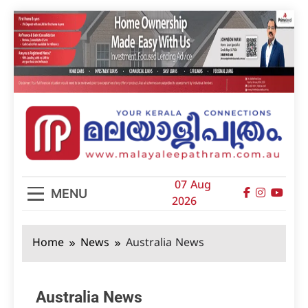
Skip
to
content
മലയാളിപത്രം
07 Aug
MENU
2026
Home
News
Australia News
Australia News