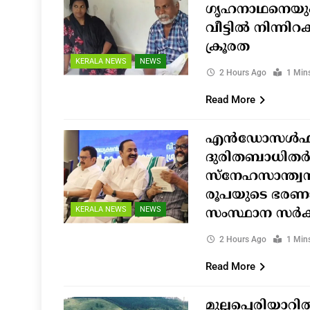
ഗൃഹനാഥനെയും
വീട്ടിൽ നിന്നിറക്
ക്രൂരത
KERALA NEWS
NEWS
2 Hours Ago
1 Min
Read More
എൻഡോസൾഫ
ദുരിതബാധിതർ
സ്നേഹസാന്ത്വന
രൂപയുടെ ഭരണ
KERALA NEWS
NEWS
സംസ്ഥാന സർക
2 Hours Ago
1 Min
Read More
മുല്ലപ്പെരിയാ