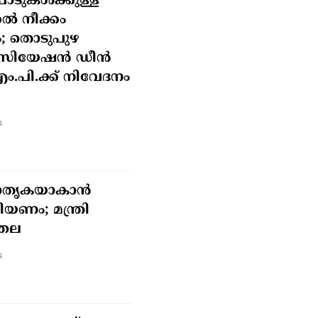
ാടുകൾക്കുള്ള
ൽ നീക്കം
; തൊടുപുഴ
സോസിയേഷൻ ഡീൻ
എം.പി.ക്ക് നിവേദനം
s
മാതൃകയാകാൻ
ണം; മന്ത്രി
്തല
s