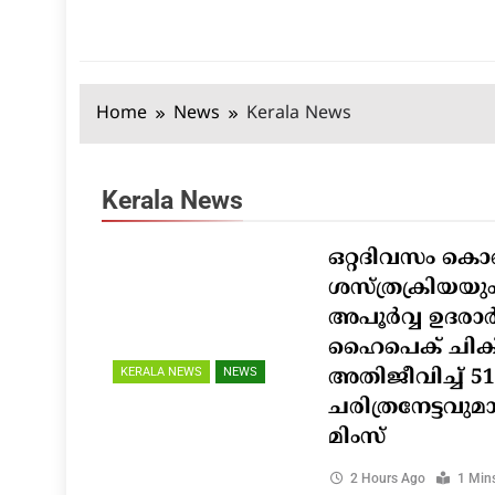
Home
News
Kerala News
Kerala News
ഒറ്റദിവസം കൊണ
ശസ്ത്രക്രിയയു
അപൂർവ്വ ഉദരാ
ഹൈപെക് ചികി
KERALA NEWS
NEWS
അതിജീവിച്ച് 51
ചരിത്രനേട്ടവുമ
മിംസ്
2 Hours Ago
1 Min