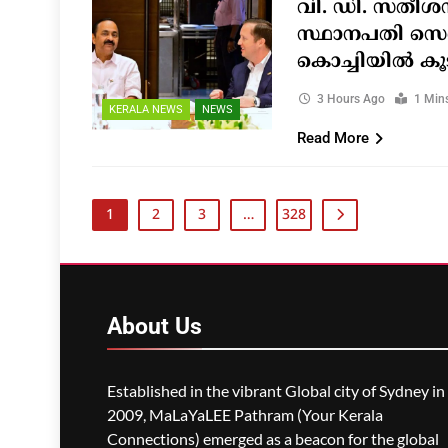
വി. ഡി. സതീശ
സ്ഥാനപതി സ
കൊച്ചിയിൽ കൂട
3 Hours Ago
1 Min
KERALA NEWS
NEWS
Read More
1
2
3
…
328
About
Us
Established in the vibrant Global city of Sydney in
2009, MaLaYaLEE Pathram (Your Kerala
Connections) emerged as a beacon for the global