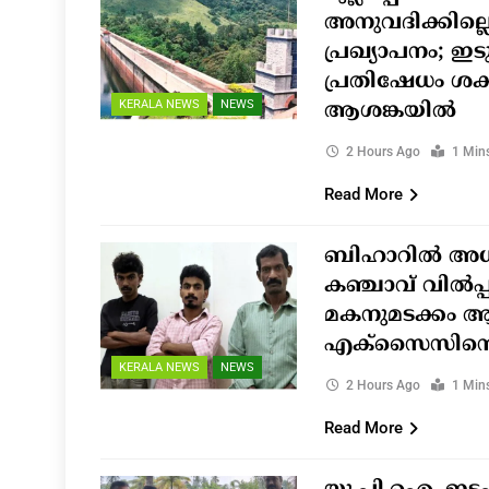
അനുവദിക്കില്ലെന
പ്രഖ്യാപനം; ഇ
പ്രതിഷേധം ശക
KERALA NEWS
NEWS
ആശങ്കയിൽ
2 Hours Ago
1 Min
Read More
ബിഹാറിൽ അധ്യ
കഞ്ചാവ് വിൽപ്
മകനുമടക്കം 
എക്സൈസിന്റെ
KERALA NEWS
NEWS
2 Hours Ago
1 Min
Read More