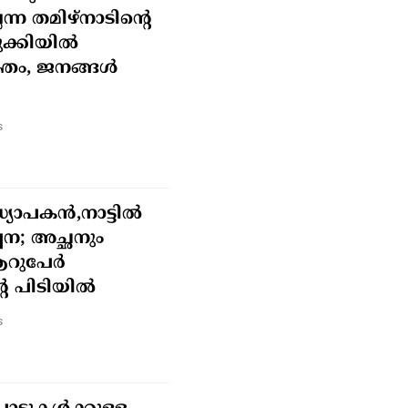
്ന തമിഴ്‌നാടിന്റെ
ടുക്കിയിൽ
്തം, ജനങ്ങൾ
s
ാപകൻ,നാട്ടില്‍
പന; അച്ഛനും
ആറുപേർ
 പിടിയിൽ
s