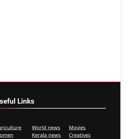
seful
Links
riculture
World news
Movies
omen
Kerala news
Creatives