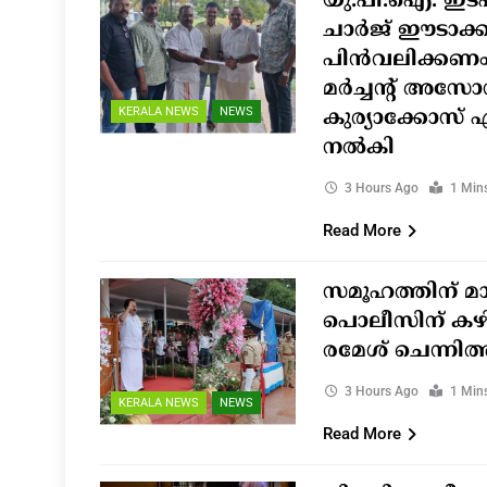
യു.പി.ഐ. ഇടപ
ചാർജ് ഈടാക്ക
പിൻവലിക്കണം
മർച്ചന്റ് അ
KERALA NEWS
NEWS
കുര്യാക്കോസ് 
നൽകി
3 Hours Ago
1 Min
Read More
സമൂഹത്തിന് 
പൊലീസിന് കഴിയ
രമേശ് ചെന്നിത
3 Hours Ago
1 Min
KERALA NEWS
NEWS
Read More