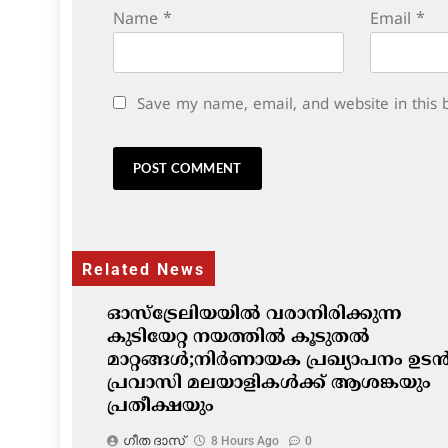
Name
*
Email
*
Save my name, email, and website in this 
Related News
ഓസ്‌ട്രേലിയയിൽ വരാനിരിക്കുന്ന
കുടിയേറ്റ നയത്തിൽ കൂടുതൽ
മാറ്റങ്ങൾ;നിർണായക പ്രഖ്യാപനം ഉടൻ
പ്രവാസി മലയാളികൾക്ക് ആശങ്കയും
പ്രതീക്ഷയും
ഗീത ദാസ്‌
8 Hours Ago
0