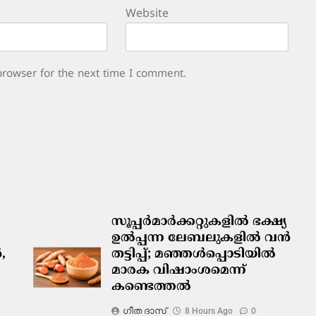
Website
browser for the next time I comment.
സൂപ്പർമാർക്കറ്റുകളിൽ ഭക്ഷ്യ
ഉൽപ്പന്ന ലേബലുകളിൽ വൻ
,
തട്ടിപ്പ്; മഞ്ഞൾപ്പൊടിയിൽ
മാരക വിഷാംശമെന്ന്
കണ്ടെത്തൽ
ഗീത ദാസ്‌
8 Hours Ago
0