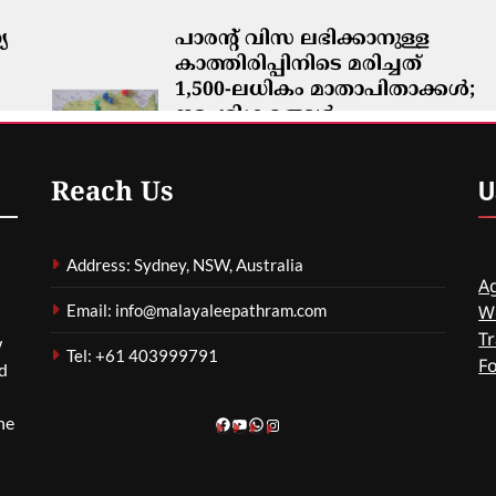
യ
പാരന്റ് വിസ ലഭിക്കാനുള്ള
കാത്തിരിപ്പിനിടെ മരിച്ചത്
1,500-ലധികം മാതാപിതാക്കൾ;
നടപടിക്രമങ്ങൾ
കർശനമാക്കാൻ സർക്കാർ
ഗീത ദാസ്‌
8 Hours Ago
0
U
Reach Us
Address: Sydney, NSW, Australia
Ag
Email: info@malayaleepathram.com
W
Tr
w
Tel: +61 403999791
F
nd
he
Facebook
YouTube
WhatsApp
Instagram