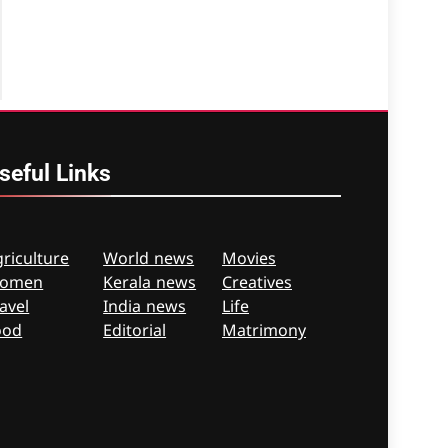
seful
Links
riculture
World news
Movies
omen
Kerala news
Creatives
avel
India news
Life
ood
Editorial
Matrimony