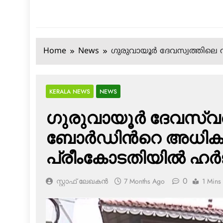
Home
News
ഗു​രു​വാ​യൂ​ർ ദേ​വ​സ്വ​ത്തി​
KERALA NEWS
NEWS
ഗു​രു​വാ​യൂ​ർ ദേ​വ​സ്വ​ത
ബോർഡിന്‍റെ അധികാരം
പ്രീം​കോ​ട​തി​യി​ൽ ഹ​
0
സ്റ്റാഫ് ലേഖകൻ
7 Months Ago
1 Mins