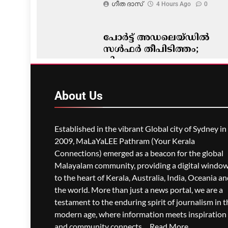
ഗീത ദാസ്‌
4 Hours Ago
0
പോർട്ട് അഡലെയ്ഡിൽ
സൾഫർ തീപിടിത്തം;
വിഷപുക പടരുന്നു,
അടിയന്തര ഒഴിപ്പിക്കൽ
നിർദേശം
About
Us
ഗീത ദാസ്‌
4 Hours Ago
0
Established in the vibrant Global city of Sydney in
2009, MaLaYaLEE Pathram (Your Kerala
Connections) emerged as a beacon for the global
Malayalam community, providing a digital windo
to the heart of Kerala, Australia, India, Oceania a
the world. More than just a news portal, we are a
testament to the enduring spirit of journalism in t
modern age, where information meets inspiration
and community connects....
Read More