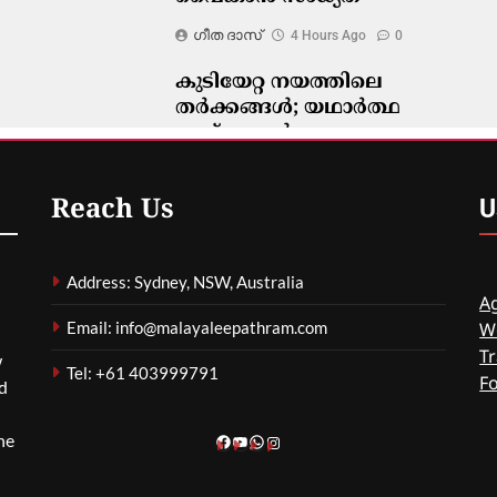
ഗീത ദാസ്‌
4 Hours Ago
0
കുടിയേറ്റ നയത്തിലെ
തർക്കങ്ങൾ; യഥാർത്ഥ
പ്രശ്നങ്ങൾ
മറച്ചുവെക്കപ്പെടുന്നുവെന്ന്
വിദഗ്ദ്ധർ
U
Reach Us
ഗീത ദാസ്‌
4 Hours Ago
0
Address: Sydney, NSW, Australia
Ag
Email: info@malayaleepathram.com
W
Tr
w
Tel: +61 403999791
F
nd
he
Facebook
YouTube
WhatsApp
Instagram