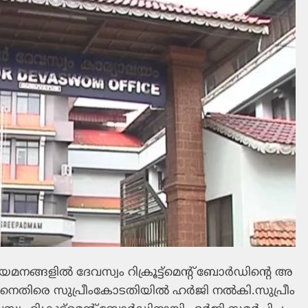
മ​ന​ങ്ങ​ളി​ൽ ദേ​വ​സ്വം റി​ക്രൂ​ട്ട്മെ​ന്‍റ് ബോ​ർ​ഡി​ന്‍റെ അ​
​നെ​തി​രെ സു​പ്രീം​കോ​ട​തി​യി​ൽ ഹ​ർ​ജി ന​ൽ​കി.​സു​പ്രീം​