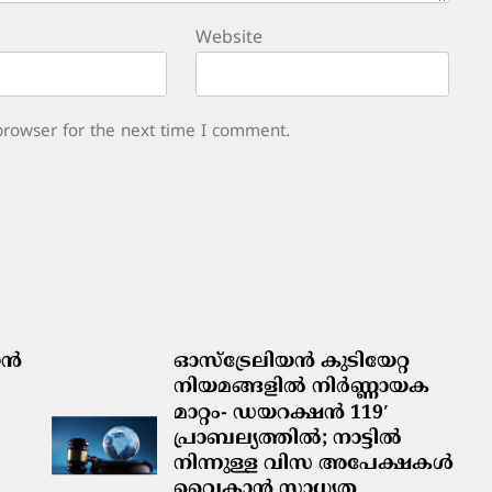
Website
browser for the next time I comment.
ിയൻ
ഓസ്‌ട്രേലിയൻ കുടിയേറ്റ
നിയമങ്ങളിൽ നിർണ്ണായക
മാറ്റം- ഡയറക്ഷൻ 119′
പ്രാബല്യത്തിൽ; നാട്ടിൽ
നിന്നുള്ള വിസ അപേക്ഷകൾ
വൈകാൻ സാധ്യത