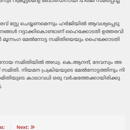
 റി​ക്രൂ​ട്ട്മെ​ന്‍റ് ബോ​ർ​ഡി​നാ​യി ഹ​ർ​ജി സ​മ​ർ​പ്പി​ച്ച​
 സ്റ്റേ ​ചെ​യ്യ​ണ​മെ​ന്നും ഹ​ർ​ജി​യി​ൽ ആ​വ​ശ്യ​പ്പെ​ടു​
​ന​ങ്ങ​ൾ റ​ദ്ദാ​ക്കി​കൊ​ണ്ടാ​ണ് ഹൈ​ക്കോ​ട​തി ഉ​ത്ത​ര​വി​
്കാ​ൻ മൂ​ന്നം​ഗ മേ​ൽ​നോ​ട്ട സ​മി​തി​യെ​യും ഹൈ​ക്കോ​ട​തി
്യ​ക്ഷ​നാ​യ സ​മി​തി​യി​ൽ അ​ഡ്വ. കെ.​ആ​ന​ന്ദ്, ദേ​വ​സ്വം അ​
 സ​മി​തി. നി​യ​മ​ന പ്ര​ക്രി​യ​യു​ടെ മേ​ൽ​നോ​ട്ട​ത്തി​നും നി​
 സ​മി​തി​യു​ടെ കാ​ലാ​വ​ധി ഒ​രു വ​ർ​ഷ​ത്തേ​ക്കാ​യി​രി​ക്കു​
ു.
s:
Next: