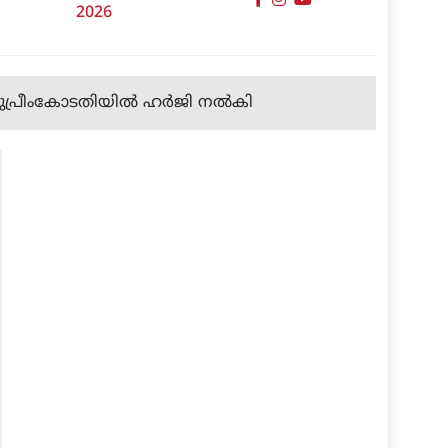
2026
സു​പ്രീം​കോ​ട​തി​യി​ൽ ഹ​ർ​ജി നൽകി