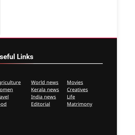
seful
Links
riculture
World news
Movies
omen
Kerala news
Creatives
avel
India news
Life
ood
Editorial
Matrimony