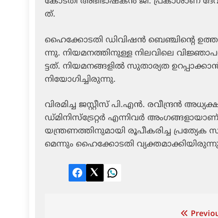
കോ​ട​തി അ​ഭി​ഭാ​ഷ​ക​ൻ ജി. ​പ്ര​കാ​ശാ​ണ് ദേ​വ​സ്വം
ത്.
ഹൈ​ക്കോ​ട​തി ഡി​വി​ഷ​ൻ ബെ​ഞ്ചി​ന്‍റെ ഉ​ത്ത​ര​വ്
ന്നു. നി​യ​മ​ന​ത്തി​നു​ള്ള നി​ല​വി​ലെ വി​ജ്ഞാ​പ
ട്ട​ത്. നി​യ​മ​ന​ങ്ങ​ളി​ൽ സു​താ​ര്യ​ത ഉ​റ​പ്പാ​ക
നി​യോ​ഗി​ച്ചി​രു​ന്നു.
വി​ര​മി​ച്ച ജ​സ്റ്റീ​സ് പി.​എ​ൻ. ര​വീ​ന്ദ്ര​ൻ അ​ധ
ഡ്മി​നി​സ്ട്രേ​റ്റ​ർ എ​ന്നി​വ​ർ അം​ഗ​ങ്ങ​ളാ​യാ​ണ്
യ​ന്ത്ര​ണ​ത്തി​നു​മാ​യി രൂ​പീ​ക​രി​ച്ച പ്ര​ത്യേ​ക
മെ​ന്നും ഹൈ​ക്കോ​ട​തി വ്യ​ക്ത​മാ​ക്കി​യി​രു​ന്ന
Facebook
Twitter
LinkedIn
Post
Previou