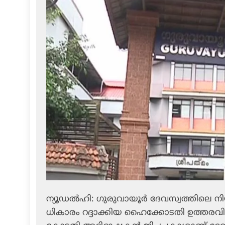
ന്യൂ​ഡ​ൽ​ഹി: ഗു​രു​വാ​യൂ​ർ ദേ​വ​സ്വ​ത്തി​ലെ നി​യ​
ധി​കാ​രം റ​ദ്ദാ​ക്കി​യ ഹൈ​ക്കോ​ട​തി ഉ​ത്ത​ര​വി