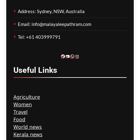
മാതാപിതാക്കൾ;
Address: Sydney, NSW, Australia
നടപടിക്രമങ്ങൾ
കർശനമാക്കാൻ സർക്കാർ
Email: info@malayaleepathram.com
ഗീത ദാസ്‌
13 hours ago
0
Tel: +61 403999791
Facebook
YouTube
WhatsApp
Instagram
Useful
Links
Agriculture
Women
Travel
Food
World news
Kerala news