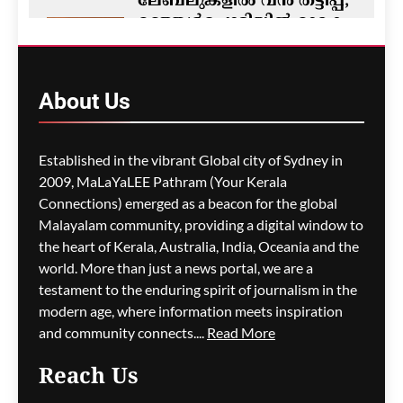
ലേബലുകളിൽ വൻ തട്ടിപ്പ്;
മഞ്ഞൾപ്പൊടിയിൽ മാരക
വിഷാംശമെന്ന്
കണ്ടെത്തൽ
ഗീത ദാസ്‌
13 hours ago
About
Us
0
M5 മോട്ടോർവേയിൽ
Established in the vibrant Global city of Sydney in
മാലിന്യ ട്രക്കിന് തീപിടിച്ചു;
2009, MaLaYaLEE Pathram (Your Kerala
കിലോമീറ്ററുകളോളം
Connections) emerged as a beacon for the global
ഗതാഗതക്കുരുക്ക്, മലയാളി
Malayalam community, providing a digital window to
യാത്രികരെയും ബാധിച്ചു
the heart of Kerala, Australia, India, Oceania and the
world. More than just a news portal, we are a
ഗീത ദാസ്‌
13 hours ago
0
testament to the enduring spirit of journalism in the
modern age, where information meets inspiration
and community connects....
Read More
പാരന്റ് വിസ ലഭിക്കാനുള്ള
Reach Us
കാത്തിരിപ്പിനിടെ മരിച്ചത്
1,500-ലധികം