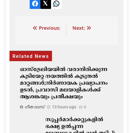
Facebook
Twitter
LinkedIn
Post
Previous:
Next:
navigation
Related News
ഓസ്‌ട്രേലിയയിൽ വരാനിരിക്കുന്ന
കുടിയേറ്റ നയത്തിൽ കൂടുതൽ
മാറ്റങ്ങൾ;നിർണായക പ്രഖ്യാപനം
ഉടൻ, പ്രവാസി മലയാളികൾക്ക്
ആശങ്കയും പ്രതീക്ഷയും
ഗീത ദാസ്‌
13 hours ago
0
സൂപ്പർമാർക്കറ്റുകളിൽ
ഭക്ഷ്യ ഉൽപ്പന്ന