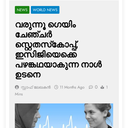
NEWS
WORLD NEWS
വരുന്നൂ ഗെയിം
ചേഞ്ചര്‍
സ്റ്റെതസ്‌കോപ്പ്,
ഇസിജിയെക്കെ
പഴങ്കഥയാകുന്ന നാള്‍
ഉടനെ
0
സ്റ്റാഫ് ലേഖകൻ
11 Months Ago
1
Mins