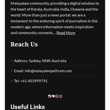
കൈവരിക്കുന്നതിൽ
Malayalam community, providing a digital window to
ആൽബനീസ് സർക്കാർ
the heart of Kerala, Australia, India, Oceania and the
പരാജയപ്പെട്ടു; നാല്
world. More than just a news portal, we are a
വർഷത്തിനിടെ 10 ലക്ഷം
testament to the enduring spirit of journalism in the
പേരെ എത്തിക്കാൻ
modern age, where information meets inspiration
നീക്കമെന്ന് പോളിൻ
and community connects....
Read More
ഹാൻസൺ
Reach Us
ഗീത ദാസ്‌
26 minutes ago
0
ഇറ്റാലിയൻ തീരത്ത്
Address: Sydney, NSW, Australia
നൂറ്റാണ്ടുകൾ പഴക്കമുള്ള
റോമൻ കപ്പലിന്റെ
Email: info@malayaleepathram.com
തിരുശേഷിപ്പ് കണ്ടെത്തി;
കൂടെ അപൂർവ
Tel: +61 403999791
മൺഭരണികളും ഭീമൻ
സമുദ്രാന്തര അഗ്നിപർവത
ഗർത്തവും
Facebook
YouTube
WhatsApp
Instagram
ഗീത ദാസ്‌
35 minutes ago
0
Useful
Links