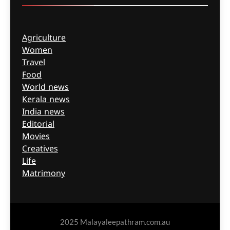
Agriculture
Women
Travel
Food
World news
Kerala news
India news
Editorial
Movies
Creatives
Life
Matrimony
2025 Malayaleepathram.com.au