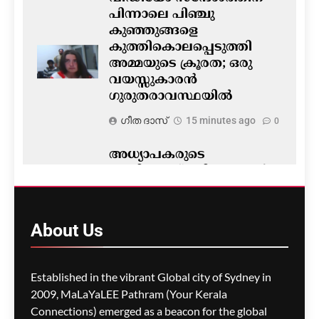
പിന്നാലെ പിഞ്ചു
കുഞ്ഞുങ്ങളെ
കുത്തികൊലപ്പെടുത്തി
അമ്മയുടെ ക്രൂരത; ഒരു
വയസ്സുകാരൻ
ഗുരുതരാവസ്ഥയിൽ
ഗീത ദാസ്‌
15 minutes ago
0
അധ്യാപകരുടെ
പണിമുടക്ക് ഒഴിവാക്കാൻ
പുതിയ ഓഫറുമായി
വിക്ടോറിയൻ സർക്കാർ;
ഏകകാല ബോണസും
About
Us
ശമ്പള വർദ്ധനവും
വാഗ്ദാനം ചെയ്തു
Established in the vibrant Global city of Sydney in
ഗീത ദാസ്‌
24 minutes ago
0
2009, MaLaYaLEE Pathram (Your Kerala
Connections) emerged as a beacon for the global
കുടിയേറ്റ ലക്ഷ്യങ്ങൾ