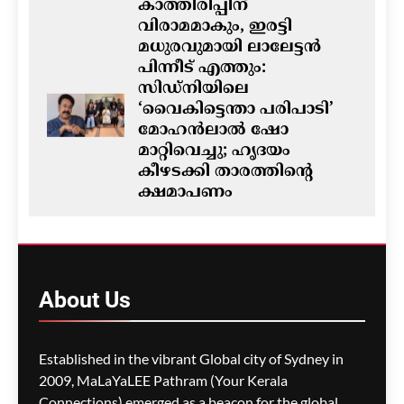
കാത്തിരിപ്പിന്
വിരാമമാകും, ഇരട്ടി
മധുരവുമായി ലാലേട്ടൻ
പിന്നീട് എത്തും:
സിഡ്നിയിലെ
‘വൈകിട്ടെന്താ പരിപാടി’
മോഹൻലാൽ ഷോ
മാറ്റിവെച്ചു; ഹൃദയം
കീഴടക്കി താരത്തിന്റെ
ക്ഷമാപണം
ഗീത ദാസ്‌
6 minutes ago
0
ഓസ്‌ട്രേലിയയിൽ ഭവന
പ്രതിസന്ധിയും വിസ നിയമ
About
Us
മാറ്റങ്ങളും; ലേബർ
സർക്കാരിനെതിരെ
പ്രതിപക്ഷം,
Established in the vibrant Global city of Sydney in
പ്രവാസികളിൽ ആശങ്ക
2009, MaLaYaLEE Pathram (Your Kerala
ഗീത ദാസ്‌
9 minutes ago
0
Connections) emerged as a beacon for the global