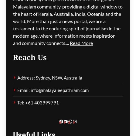
Malayalam community, providing a digital window to
the heart of Kerala, Australia, India, Oceania and the
ജീവനക്കാരുടെ ക്ഷാമം –
world. More than just a news portal, we are a
സിഡ്നി
testament to the enduring spirit of journalism in the
വിമാനത്താവളത്തിൽ
modern age, where information meets inspiration
നൂറിലധികം സർവീസുകൾ
and community connects....
Read More
വൈകി
Reach Us
ഗീത ദാസ്‌
13 minutes ago
0
Address: Sydney, NSW, Australia
കോവിഡ് ബാധിച്ച് 50
Email: info@malayaleepathram.com
വയോധികർ മരിച്ച
സംഭവം; മെൽബൺ സെന്റ്
Tel: +61 403999791
ബേസിൽസ് അധികൃതർ
കൊറോണിയൽ
ഇൻക്വസ്റ്റിൽ ഹാജരായി
Facebook
YouTube
WhatsApp
Instagram
ഗീത ദാസ്‌
16 minutes ago
0
Useful
Links