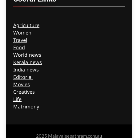
Agriculture
Women
Travel
Food
World news
Kerala news
India news
Editorial
Movies
Creatives
Life
Matrimony
2025 Malayaleepathram.com.au