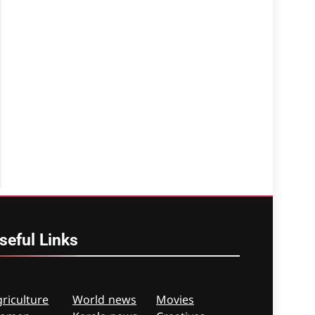
seful
Links
riculture
World news
Movies