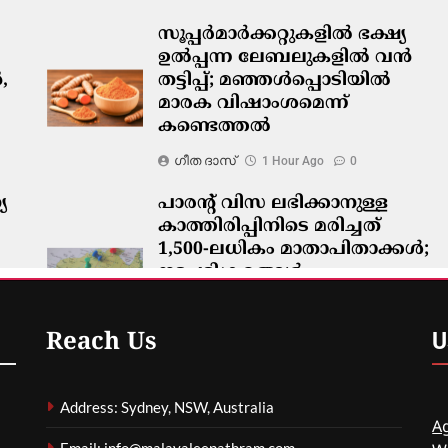
സൂപ്പർമാർക്കറ്റുകളിൽ ഭക്ഷ്യ
ഉൽപ്പന്ന ലേബലുകളിൽ വൻ
,
തട്ടിപ്പ്; മഞ്ഞൾപ്പൊടിയിൽ
മാരക വിഷാംശമെന്ന്
കണ്ടെത്തൽ
ഗീത ദാസ്‌
1 Hour Ago
0
യ
പാരന്റ് വിസ ലഭിക്കാനുള്ള
കാത്തിരിപ്പിനിടെ മരിച്ചത്
1,500-ലധികം മാതാപിതാക്കൾ;
നടപടിക്രമങ്ങൾ
കർശനമാക്കാൻ സർക്കാർ
ഗീത ദാസ്‌
1 Hour Ago
0
U
Reach Us
Address: Sydney, NSW, Australia
Ag
Email: info@malayaleepathram.com