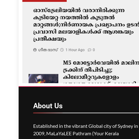
ഓസ്‌ട്രേലിയയിൽ വരാനിരിക്കുന്ന
കുടിയേറ്റ നയത്തിൽ കൂടുതൽ
മാറ്റങ്ങൾ;നിർണായക പ്രഖ്യാപനം ഉടൻ
പ്രവാസി മലയാളികൾക്ക് ആശങ്കയും
പ്രതീക്ഷയും
ഗീത ദാസ്‌
1 Hour Ago
0
M5 മോട്ടോർവേയിൽ മാലിന്
ട്രക്കിന് തീപിടിച്ചു;
കിലോമീറ്ററുകളോളം
ഗതാഗതക്കുരുക്ക്, മലയാളി
യാത്രികരെയും ബാധിച്ചു
ഗീത ദാസ്‌
1 Hour Ago
0
About
Us
Established in the vibrant Global city of Sydney in
2009, MaLaYaLEE Pathram (Your Kerala