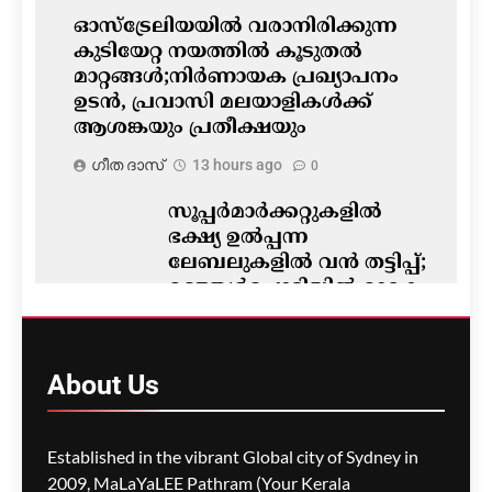
ഓസ്‌ട്രേലിയയിൽ വരാനിരിക്കുന്ന
കുടിയേറ്റ നയത്തിൽ കൂടുതൽ
മാറ്റങ്ങൾ;നിർണായക പ്രഖ്യാപനം
ഉടൻ, പ്രവാസി മലയാളികൾക്ക്
ആശങ്കയും പ്രതീക്ഷയും
ഗീത ദാസ്‌
13 hours ago
0
സൂപ്പർമാർക്കറ്റുകളിൽ
ഭക്ഷ്യ ഉൽപ്പന്ന
ലേബലുകളിൽ വൻ തട്ടിപ്പ്;
മഞ്ഞൾപ്പൊടിയിൽ മാരക
വിഷാംശമെന്ന്
കണ്ടെത്തൽ
ഗീത ദാസ്‌
13 hours ago
About
Us
0
M5 മോട്ടോർവേയിൽ
Established in the vibrant Global city of Sydney in
മാലിന്യ ട്രക്കിന് തീപിടിച്ചു;
2009, MaLaYaLEE Pathram (Your Kerala