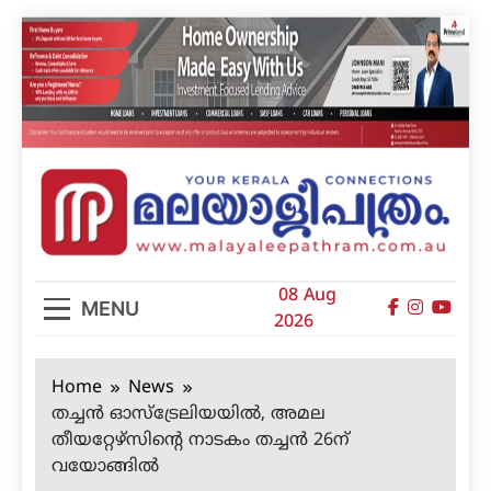
Skip
to
content
മലയാളിപത്രം
08 Aug
MENU
2026
Home
News
തച്ചന്‍ ഓസ്‌ട്രേലിയയില്‍, അമല
തീയറ്റേഴ്‌സിന്റെ നാടകം തച്ചന്‍ 26ന്
വയോങ്ങില്‍