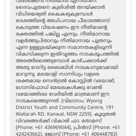
വിശേഷണം നീതിമാന്‍ എന്നതാണ്.
ദൈവപുത്രനെ കുരിശില്‍ തറയ്ക്കാന്‍
വിധിയെഴുതി കൈകഴുകുമ്പോള്‍
ദേശത്തിന്റെ അധിപനായ പീലാത്തോസ്
കൊടുത്ത വിശേഷണം ഈ നീതിമാന്റെ
രക്തത്തില്‍ പങ്കില്ല എന്നും. നീതിമാനായ
വളര്‍ത്തുപിതാവും നീതിമാനായ പുത്രനും
എന്ന ഉള്ളുലയ്ക്കുന്ന സമാനതകളിലൂന്നി
വികസിക്കുന്ന ഇതിവൃത്തം നാടകരൂപത്തില്‍
അരങ്ങിലെത്തുമ്പോള്‍ കാഴ്ചക്കാര്‍ക്ക്
അതു വേറിട്ട ബൈബിള്‍ നാടകാനുഭവമായി
മാറുന്നു. മലയാളി സാന്നിധ്യം വളരെ
ശക്തമായ സെന്‍ട്രല്‍ കോസ്റ്റില്‍ വയോങ്,
ഗോസ്‌ഫോഡ് മേഖലകള്‍ക്കു വേണ്ടി
വയോങ്ങിലെ വേദിയില്‍ മാത്രമാണ് ഈ
നാടകമെത്തുന്നത്. (വിലാസം: Wyong
District Youth and Community Centre, 191
Wallarah RD, Kanwal, NSW 2259). കൂടുതല്‍
വിവരങ്ങള്‍ക്ക് വികാരി ഫാ. തോമസ്
(Phone: +61 436969044), പ്രിന്‍സ് (Phone: +61
424243662), ജോസ് (Phone: +61 406448783)