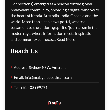
കിലോമീറ്ററുകളോളം
Connections) emerged as a beacon for the global
ഗതാഗതക്കുരുക്ക്, മലയാളി
Malayalam community, providing a digital window to
യാത്രികരെയും ബാധിച്ചു
the heart of Kerala, Australia, India, Oceania and the
world. More than just a news portal, we are a
ഗീത ദാസ്‌
14 hours ago
0
testament to the enduring spirit of journalism in the
modern age, where information meets inspiration
and community connects....
Read More
പാരന്റ് വിസ ലഭിക്കാനുള്ള
Reach Us
കാത്തിരിപ്പിനിടെ മരിച്ചത്
1,500-ലധികം
മാതാപിതാക്കൾ;
Address: Sydney, NSW, Australia
നടപടിക്രമങ്ങൾ
കർശനമാക്കാൻ സർക്കാർ
Email: info@malayaleepathram.com
ഗീത ദാസ്‌
14 hours ago
0
Tel: +61 403999791
Facebook
YouTube
WhatsApp
Instagram