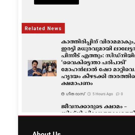
Related News
കാത്തിരിപ്പിന് വിരാമമാകും,
ഇരട്ടി മധുരവുമായി ലാലേട്
പിന്നീട് എത്തും: സിഡ്നിയ
‘വൈകിട്ടെന്താ പരിപാടി’
മോഹൻലാൽ ഷോ മാറ്റിവെച്
ഹൃദയം കീഴടക്കി താരത്തിന്
ക്ഷമാപണം
ഗീത ദാസ്‌
5 Hours Ago
0
ജീവനക്കാരുടെ ക്ഷാമം –
സിഡ്നി വിമാനത്താവളത്ത
നൂറിലധികം സർവീസുകൾ
വൈകി
About
Us