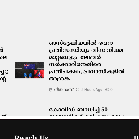
ഓസ്‌ട്രേലിയയിൽ ഭവന
ടൻ
പ്രതിസന്ധിയും വിസ നിയമ
ിലെ
മാറ്റങ്ങളും; ലേബർ
സർക്കാരിനെതിരെ
ചു;
പ്രതിപക്ഷം, പ്രവാസികളിൽ
റെ
ആശങ്ക
ഗീത ദാസ്‌
5 Hours Ago
0
കോവിഡ് ബാധിച്ച് 50
ിൽ
വയോധികർ മരിച്ച സംഭവം;
മെൽബൺ സെന്റ് ബേസിൽസ്
അധികൃതർ കൊറോണിയൽ
U
Reach Us
ഇൻക്വസ്റ്റിൽ ഹാജരായി