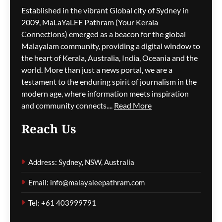
ഗീത ദാസ്‌
9 minutes ago
0
Established in the vibrant Global city of Sydney in
2009, MaLaYaLEE Pathram (Your Kerala
Connections) emerged as a beacon for the global
വേൾഡ് മലയാളി
Malayalam community, providing a digital window to
കൗൺസിൽ നഴ്‌സിംഗ്
the heart of Kerala, Australia, India, Oceania and the
സ്‌കോളർഷിപ്പ് വിതരണം
world. More than just a news portal, we are a
ഓഗസ്റ്റ് 22-ന്
testament to the enduring spirit of journalism in the
എറണാകുളത്ത്; 100
modern age, where information meets inspiration
വിദ്യാർത്ഥികൾക്ക് ഒരു
and community connects....
Read More
ലക്ഷം രൂപ വീതം സഹായം
Reach Us
ഗീത ദാസ്‌
12 minutes ago
0
ന്യൂസിലൻഡ് കമ്മ്യൂണിറ്റി
Address: Sydney, NSW, Australia
പുരസ്‌കാരങ്ങൾ
പ്രഖ്യാപിച്ചു; ഇന്ത്യൻ
Email: info@malayaleepathram.com
റെയിൻബോ
സംഘടനയ്ക്കും പ്രയാസ്
Tel: +61 403999791
തിയേറ്ററിനും തിളക്കമാർന്ന
നേട്ടം