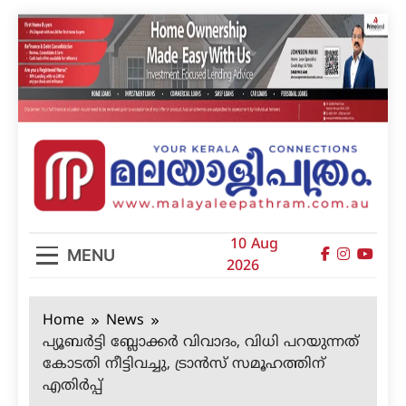
Skip
to
content
മലയാളിപത്രം
10 Aug
MENU
2026
Home
News
പ്യൂബര്‍ട്ടി ബ്ലോക്കര്‍ വിവാദം, വിധി പറയുന്നത്
കോടതി നീട്ടിവച്ചു, ട്രാന്‍സ് സമൂഹത്തിന്
എതിര്‍പ്പ്