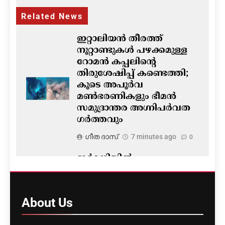
Related News
ഇറ്റാലിയൻ തീരത്ത്
നൂറ്റാണ്ടുകൾ പഴക്കമുള്ള
റോമൻ കപ്പലിന്റെ
തിരുശേഷിപ്പ് കണ്ടെത്തി;
കൂടെ അപൂർവ
മൺഭരണികളും ഭീമൻ
സമുദ്രാന്തര അഗ്നിപർവത
ഗർത്തവും
ഗീത ദാസ്‌
7 minutes ago
0
ജർമനിയിൽ
ടണലിനുള്ളിലെ ട്രെയിൻ
തീപിടുത്ത മോക്ക് ഡ്രിൽ
വൻ പരാജയം; രക്ഷാ
About
Us
സേനയെത്തിയത് രണ്ട്
മണിക്കൂറിന് ശേഷം