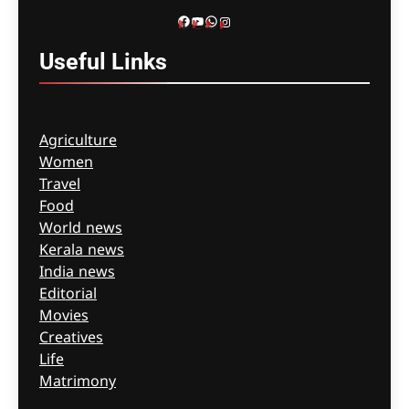
Facebook
YouTube
WhatsApp
Instagram
ഗീത ദാസ്‌
16 minutes ago
0
Useful
Links
Agriculture
Women
Travel
Food
World news
Kerala news
India news
Editorial
Movies
Creatives
Life
Matrimony