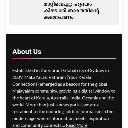
മാറ്റിവെച്ചു; ഹൃദയം
കീഴടക്കി താരത്തിന്റെ
ക്ഷമാപണം
ഗീത ദാസ്‌
13 hours ago
0
ഓസ്‌ട്രേലിയയിൽ ഭവന
പ്രതിസന്ധിയും വിസ നിയമ
About
Us
മാറ്റങ്ങളും; ലേബർ
സർക്കാരിനെതിരെ
പ്രതിപക്ഷം,
Established in the vibrant Global city of Sydney in
പ്രവാസികളിൽ ആശങ്ക
2009, MaLaYaLEE Pathram (Your Kerala
ഗീത ദാസ്‌
13 hours ago
0
Connections) emerged as a beacon for the global
Malayalam community, providing a digital window to
the heart of Kerala, Australia, India, Oceania and the
ജീവനക്കാരുടെ ക്ഷാമം –
world. More than just a news portal, we are a
സിഡ്നി
testament to the enduring spirit of journalism in the
വിമാനത്താവളത്തിൽ
modern age, where information meets inspiration
നൂറിലധികം സർവീസുകൾ
and community connects....
Read More