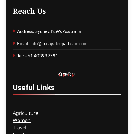
വൈകി
Reach Us
ഗീത ദാസ്‌
13 hours ago
0
Address: Sydney, NSW, Australia
കോവിഡ് ബാധിച്ച് 50
Email: info@malayaleepathram.com
വയോധികർ മരിച്ച
സംഭവം; മെൽബൺ സെന്റ്
Tel: +61 403999791
ബേസിൽസ് അധികൃതർ
കൊറോണിയൽ
ഇൻക്വസ്റ്റിൽ ഹാജരായി
Facebook
YouTube
WhatsApp
Instagram
ഗീത ദാസ്‌
13 hours ago
0
Useful
Links
Agriculture
Women
Travel