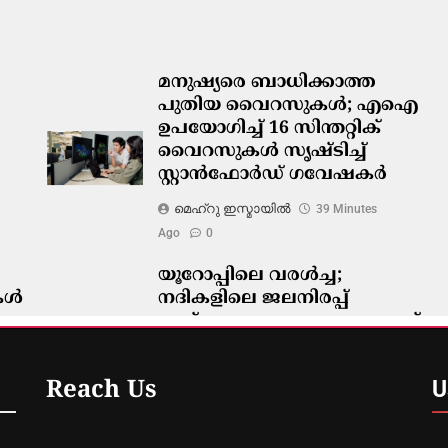
മനുഷ്യരെ ബാധിക്കാത്ത
പുതിയ വൈറസുകൾ; എഐ
ഉപയോഗിച്ച് 16 സിന്തറ്റിക്
വൈറസുകൾ സൃഷ്ടിച്ച്
സ്റ്റാൻഫോർഡ് ഗവേഷകർ
മെഹ്റു ഇസ്മായില്‍
39 Minutes
Ago
0
യൂറോപ്പിലെ വരൾച്ച;
ികൾ
നദികളിലെ ജലനിരപ്പ്
താഴ്ന്നതോടെ പുറത്തുവന്നത്
ചരിത്രത്തിന്റെ
അവശിഷ്ടങ്ങൾ
U
Reach Us
മെഹ്റു ഇസ്മായില്‍
45 Minutes
Ago
0