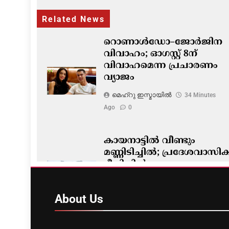
Related News
റൊണാൾഡോ–ജോർജിന
വിവാഹം; ഓഗസ്റ്റ് 8ന്
വിവാഹമെന്ന പ്രചാരണം
വ്യാജം
മെഹ്റു ഇസ്മായില്‍
34 Minutes
Ago
0
കായനാട്ടിൽ വീണ്ടും
മണ്ണിടിച്ചിൽ; പ്രദേശവാസ
ഭീതിയിൽ
മെഹ്റു ഇസ്മായില്‍
42 Minutes
Ago
0
About
Us