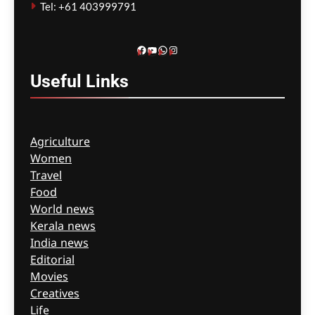
Tel: +61 403999791
Facebook
YouTube
WhatsApp
Instagram
Useful
Links
Agriculture
Women
Travel
Food
World news
Kerala news
India news
Editorial
Movies
Creatives
Life