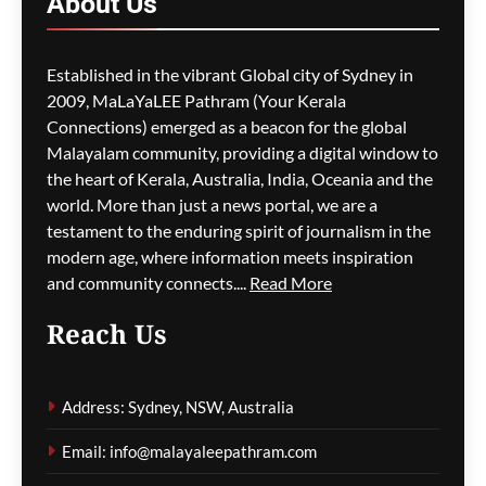
About
Us
M5 മോട്ടോർവേയിൽ
Established in the vibrant Global city of Sydney in
മാലിന്യ ട്രക്കിന് തീപിടിച്ചു;
2009, MaLaYaLEE Pathram (Your Kerala
കിലോമീറ്ററുകളോളം
Connections) emerged as a beacon for the global
ഗതാഗതക്കുരുക്ക്, മലയാളി
Malayalam community, providing a digital window to
യാത്രികരെയും ബാധിച്ചു
the heart of Kerala, Australia, India, Oceania and the
world. More than just a news portal, we are a
ഗീത ദാസ്‌
23 minutes ago
0
testament to the enduring spirit of journalism in the
modern age, where information meets inspiration
and community connects....
Read More
പാരന്റ് വിസ ലഭിക്കാനുള്ള
Reach Us
കാത്തിരിപ്പിനിടെ മരിച്ചത്
1,500-ലധികം
മാതാപിതാക്കൾ;
Address: Sydney, NSW, Australia
നടപടിക്രമങ്ങൾ
കർശനമാക്കാൻ സർക്കാർ
Email: info@malayaleepathram.com
ഗീത ദാസ്‌
26 minutes ago
0