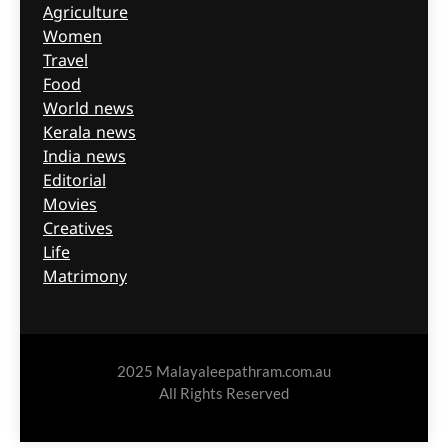
Agriculture
Women
Travel
Food
World news
Kerala news
India news
Editorial
Movies
Creatives
Life
Matrimony
2025 Malayaleepathram.com.au
All Rights Reserved