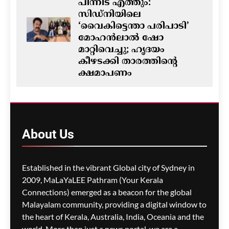
പിന്നീട് എത്തും:
സിഡ്നിയിലെ
‘വൈകിട്ടെന്താ പരിപാടി’
മോഹൻലാൽ ഷോ
മാറ്റിവെച്ചു; ഹൃദയം
കീഴടക്കി താരത്തിന്റെ
ക്ഷമാപണം
ഗീത ദാസ്‌
7 hours ago
0
ഓസ്‌ട്രേലിയയിൽ ഭവന
പ്രതിസന്ധിയും വിസ നിയമ
About
Us
മാറ്റങ്ങളും; ലേബർ
സർക്കാരിനെതിരെ
പ്രതിപക്ഷം,
Established in the vibrant Global city of Sydney in
പ്രവാസികളിൽ ആശങ്ക
2009, MaLaYaLEE Pathram (Your Kerala
ഗീത ദാസ്‌
7 hours ago
0
Connections) emerged as a beacon for the global
Malayalam community, providing a digital window to
the heart of Kerala, Australia, India, Oceania and the
ജീവനക്കാരുടെ ക്ഷാമം –
world. More than just a news portal, we are a