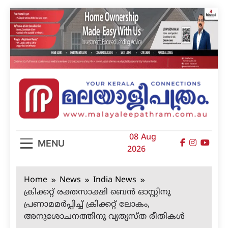
Skip
to
content
മലയാളിപത്രം
08 Aug
MENU
2026
Home
News
India News
ക്രിക്കറ്റ് രക്തസാക്ഷി ബെന്‍ ഓസ്റ്റിനു
പ്രണാമമര്‍പ്പിച്ച് ക്രിക്കറ്റ് ലോകം,
അനുശോചനത്തിനു വ്യത്യസ്ത രീതികള്‍