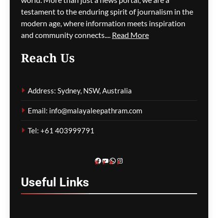
സിഡ്നി
testament to the enduring spirit of journalism in the
വിമാനത്താവളത്തിൽ
modern age, where information meets inspiration
നൂറിലധികം സർവീസുകൾ
and community connects....
Read More
വൈകി
Reach Us
ഗീത ദാസ്‌
7 hours ago
0
Address: Sydney, NSW, Australia
കോവിഡ് ബാധിച്ച് 50
Email: info@malayaleepathram.com
വയോധികർ മരിച്ച
സംഭവം; മെൽബൺ സെന്റ്
Tel: +61 403999791
ബേസിൽസ് അധികൃതർ
കൊറോണിയൽ
ഇൻക്വസ്റ്റിൽ ഹാജരായി
Facebook
YouTube
WhatsApp
Instagram
ഗീത ദാസ്‌
7 hours ago
0
Useful
Links