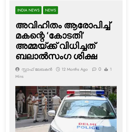
INDIA NEWS
NEWS
അവിഹിതം ആരോപിച്ച്
മകന്റെ ‘കോടതി’
അമ്മയ്ക്ക് വിധിച്ചത്
ബലാല്‍സംഗ ശിക്ഷ
0
സ്റ്റാഫ് ലേഖകൻ
12 Months Ago
1
Mins