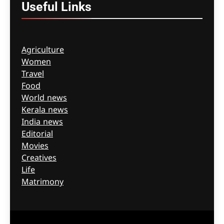
ഗീത ദാസ്‌
8 hours ago
0
Useful
Links
Agriculture
Women
Travel
Food
World news
Kerala news
India news
Editorial
Movies
Creatives
Life
Matrimony