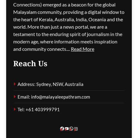
ഗീത ദാസ്‌
8 hours ago
0
Connections) emerged as a beacon for the global
Malayalam community, providing a digital window to
the heart of Kerala, Australia, India, Oceania and the
ജീവനക്കാരുടെ ക്ഷാമം –
world. More than just a news portal, we are a
സിഡ്നി
testament to the enduring spirit of journalism in the
വിമാനത്താവളത്തിൽ
modern age, where information meets inspiration
നൂറിലധികം സർവീസുകൾ
and community connects....
Read More
വൈകി
Reach Us
ഗീത ദാസ്‌
8 hours ago
0
Address: Sydney, NSW, Australia
കോവിഡ് ബാധിച്ച് 50
Email: info@malayaleepathram.com
വയോധികർ മരിച്ച
സംഭവം; മെൽബൺ സെന്റ്
Tel: +61 403999791
ബേസിൽസ് അധികൃതർ
കൊറോണിയൽ
ഇൻക്വസ്റ്റിൽ ഹാജരായി
Facebook
YouTube
WhatsApp
Instagram