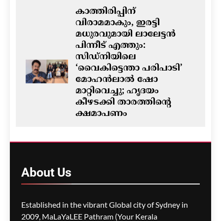
കാത്തിരിപ്പിന്
വിരാമമാകും, ഇരട്ടി
മധുരവുമായി ലാലേട്ടൻ
പിന്നീട് എത്തും:
സിഡ്നിയിലെ
‘വൈകിട്ടെന്താ പരിപാടി’
മോഹൻലാൽ ഷോ
മാറ്റിവെച്ചു; ഹൃദയം
കീഴടക്കി താരത്തിന്റെ
ക്ഷമാപണം
ഗീത ദാസ്‌
8 hours ago
0
ഓസ്‌ട്രേലിയയിൽ ഭവന
പ്രതിസന്ധിയും വിസ നിയമ
About
Us
മാറ്റങ്ങളും; ലേബർ
സർക്കാരിനെതിരെ
പ്രതിപക്ഷം,
Established in the vibrant Global city of Sydney in
പ്രവാസികളിൽ ആശങ്ക
2009, MaLaYaLEE Pathram (Your Kerala