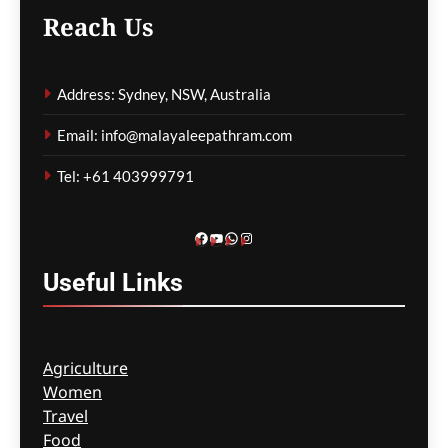
പാരന്റ് വിസ ലഭിക്കാനുള്ള
Reach Us
കാത്തിരിപ്പിനിടെ മരിച്ചത്
1,500-ലധികം
മാതാപിതാക്കൾ;
Address: Sydney, NSW, Australia
നടപടിക്രമങ്ങൾ
കർശനമാക്കാൻ സർക്കാർ
Email: info@malayaleepathram.com
ഗീത ദാസ്‌
5 hours ago
0
Tel: +61 403999791
Facebook
YouTube
WhatsApp
Instagram
Useful
Links
Agriculture
Women
Travel
Food