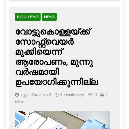
INDIA NEWS
NEWS
വോട്ടുകൊള്ളയ്ക്ക്
സോഫ്റ്റ്‌വെയര്‍
മുക്കിയെന്ന്
ആരോപണം, മൂന്നു
വര്‍ഷമായി
ഉപയോഗിക്കുന്നില്ല
0
സ്റ്റാഫ് ലേഖകൻ
9 Months Ago
1
Mins