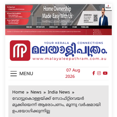
Skip
to
content
മലയാളിപത്രം
07 Aug
MENU
2026
Home
News
India News
വോട്ടുകൊള്ളയ്ക്ക് സോഫ്റ്റ്‌വെയര്‍
മുക്കിയെന്ന് ആരോപണം, മൂന്നു വര്‍ഷമായി
ഉപയോഗിക്കുന്നില്ല