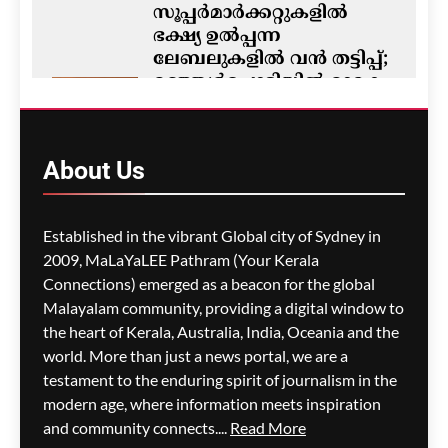
സൂപ്പർമാർക്കറ്റുകളിൽ
ഭക്ഷ്യ ഉൽപ്പന്ന
ലേബലുകളിൽ വൻ തട്ടിപ്പ്;
മഞ്ഞൾപ്പൊടിയിൽ മാരക
വിഷാംശമെന്ന്
കണ്ടെത്തൽ
ഗീത ദാസ്‌
5 hours ago
About
Us
0
M5 മോട്ടോർവേയിൽ
Established in the vibrant Global city of Sydney in
മാലിന്യ ട്രക്കിന് തീപിടിച്ചു;
2009, MaLaYaLEE Pathram (Your Kerala
കിലോമീറ്ററുകളോളം
Connections) emerged as a beacon for the global
ഗതാഗതക്കുരുക്ക്, മലയാളി
Malayalam community, providing a digital window to
യാത്രികരെയും ബാധിച്ചു
the heart of Kerala, Australia, India, Oceania and the
world. More than just a news portal, we are a
ഗീത ദാസ്‌
5 hours ago
0
testament to the enduring spirit of journalism in the
modern age, where information meets inspiration
and community connects....
Read More