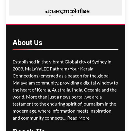
പറക്കുന്നതിനിടെ
വിമാനത്തിന്റെ
എമർജൻസി വാതിൽ
തുറക്കാൻ ശ്രമം; മലയാളി
പിടിയിൽ
About
Us
മെഹ്റു ഇസ്മായില്‍
36 minutes
ago
0
Established in the vibrant Global city of Sydney in
2009, MaLaYaLEE Pathram (Your Kerala
Connections) emerged as a beacon for the global
നിതിൻ രാജിന്റെ മരണം:
അന്വേഷണം നടത്തിയ
Malayalam community, providing a digital window to
ക്രൈംബ്രാഞ്ച് സ്ക്വാഡ്
the heart of Kerala, Australia, India, Oceania and the
അംഗങ്ങളെ സ്ഥലംമാറ്റി
world. More than just a news portal, we are a
testament to the enduring spirit of journalism in the
മെഹ്റു ഇസ്മായില്‍
6 hours
modern age, where information meets inspiration
ago
0
and community connects....
Read More