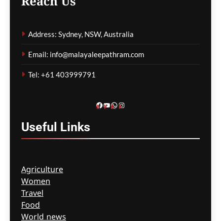
Reach Us
ഹോർമുസ് കടലിടുക്ക് ഉടൻ
തുറന്നേക്കുമെന്ന് സൂചന;
Address: Sydney, NSW, Australia
ചർച്ചകൾ
അന്തിമഘട്ടത്തിൽ
Email: info@malayaleepathram.com
മെഹ്റു ഇസ്മായില്‍
6 hours
Tel: +61 403999791
ago
0
Facebook
YouTube
WhatsApp
Instagram
Useful
Links
Agriculture
Women
Travel
Food
World news