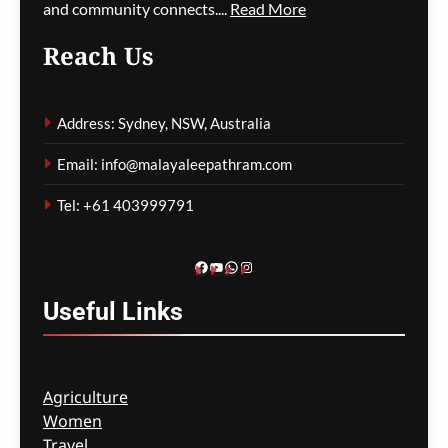
and community connects....
Read More
Reach Us
ഹോർമുസ് കടലിടുക്ക് ഉടൻ
തുറന്നേക്കുമെന്ന് സൂചന;
Address: Sydney, NSW, Australia
ചർച്ചകൾ
അന്തിമഘട്ടത്തിൽ
Email: info@malayaleepathram.com
മെഹ്റു ഇസ്മായില്‍
6 hours
Tel: +61 403999791
ago
0
Facebook
YouTube
WhatsApp
Instagram
Useful
Links
Agriculture
Women
Travel