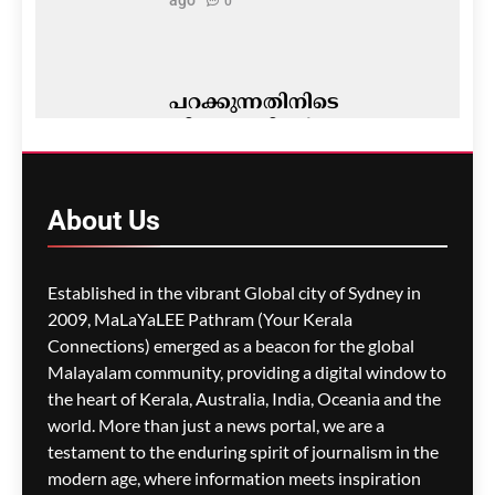
0
പറക്കുന്നതിനിടെ
വിമാനത്തിന്റെ
എമർജൻസി വാതിൽ
തുറക്കാൻ ശ്രമം; മലയാളി
പിടിയിൽ
About
Us
മെഹ്റു ഇസ്മായില്‍
29 minutes
ago
0
Established in the vibrant Global city of Sydney in
2009, MaLaYaLEE Pathram (Your Kerala
Connections) emerged as a beacon for the global
നിതിൻ രാജിന്റെ മരണം:
അന്വേഷണം നടത്തിയ
Malayalam community, providing a digital window to
ക്രൈംബ്രാഞ്ച് സ്ക്വാഡ്
the heart of Kerala, Australia, India, Oceania and the
അംഗങ്ങളെ സ്ഥലംമാറ്റി
world. More than just a news portal, we are a
testament to the enduring spirit of journalism in the
മെഹ്റു ഇസ്മായില്‍
6 hours
modern age, where information meets inspiration
ago
0