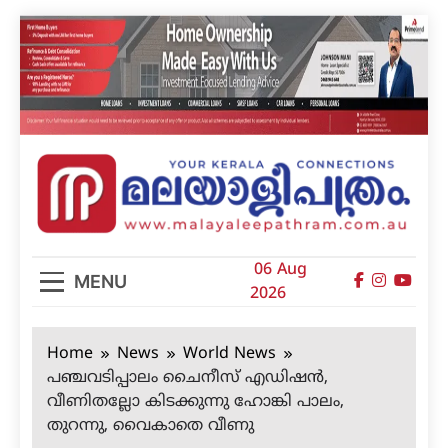
Skip
to
content
മലയാളിപത്രം
06 Aug
MENU
2026
Home
News
World News
പഞ്ചവടിപ്പാലം ചൈനീസ് എഡിഷന്‍,
വീണിതല്ലോ കിടക്കുന്നു ഹോങ്കി പാലം,
തുറന്നു, വൈകാതെ വീണു