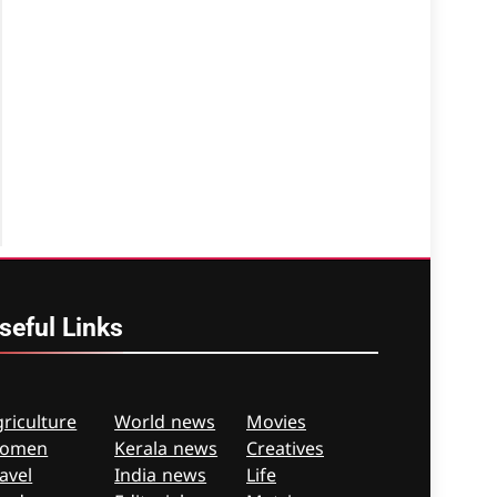
seful
Links
riculture
World news
Movies
omen
Kerala news
Creatives
avel
India news
Life