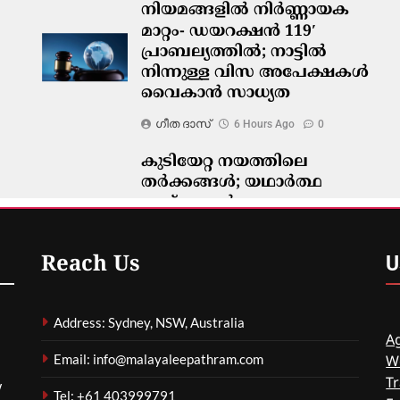
നിയമങ്ങളിൽ നിർണ്ണായക
മാറ്റം- ഡയറക്ഷൻ 119′
പ്രാബല്യത്തിൽ; നാട്ടിൽ
നിന്നുള്ള വിസ അപേക്ഷകൾ
വൈകാൻ സാധ്യത
ഗീത ദാസ്‌
6 Hours Ago
0
കുടിയേറ്റ നയത്തിലെ
തർക്കങ്ങൾ; യഥാർത്ഥ
പ്രശ്നങ്ങൾ
മറച്ചുവെക്കപ്പെടുന്നുവെന്ന്
വിദഗ്ദ്ധർ
U
Reach Us
ഗീത ദാസ്‌
6 Hours Ago
0
Address: Sydney, NSW, Australia
Ag
Email: info@malayaleepathram.com
W
Tr
w
Tel: +61 403999791