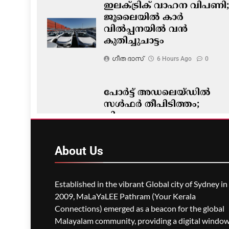
ഇലക്ട്രിക് വാഹന വിപണി;
ജൂലൈയിൽ കാർ
വിൽപ്പനയിൽ വൻ
കുതിച്ചുചാട്ടം
ഗീത ദാസ്‌
6 Hours Ago
0
പോർട്ട് അഡലെയ്ഡിൽ
സൾഫർ തീപിടിത്തം;
വിഷപുക പടരുന്നു,
അടിയന്തര ഒഴിപ്പിക്കൽ
നിർദേശം
About
Us
ഗീത ദാസ്‌
6 Hours Ago
0
Established in the vibrant Global city of Sydney in
2009, MaLaYaLEE Pathram (Your Kerala
Connections) emerged as a beacon for the global
Malayalam community, providing a digital windo