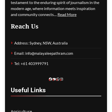
വി.ഡി. സതീശൻ
testament to the enduring spirit of journalism in the
modern age, where information meets inspiration
മെഹ്റു ഇസ്മായില്‍
1 hour
and community connects....
Read More
ago
0
Reach Us
നദികളിലെയും
അണക്കെട്ടുകളിലെയും
Address: Sydney, NSW, Australia
മണലും എക്കലും
നീക്കംചെയ്യാൻ തീരുമാനം
Email: info@malayaleepathram.com
മെഹ്റു ഇസ്മായില്‍
1 hour
Tel: +61 403999791
ago
0
Facebook
YouTube
WhatsApp
Instagram
Useful
Links
Agriculture