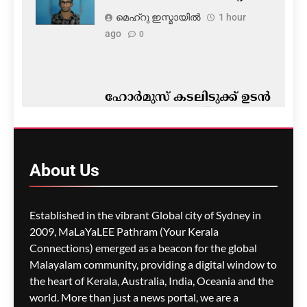
മെഹ്റു ഇസ്മായില്‍
1 hour
ago
0
ഹോർമുസ് കടലിടുക്ക് ഉടൻ
തുറന്നേക്കുമെന്ന് സൂചന;
ചർച്ചകൾ
അന്തിമഘട്ടത്തിൽ
About
Us
മെഹ്റു ഇസ്മായില്‍
1 hour
ago
0
Established in the vibrant Global city of Sydney in
2009, MaLaYaLEE Pathram (Your Kerala
Connections) emerged as a beacon for the global
പുനർജനി കേസ്:
ക്രമക്കേടില്ലെന്ന റിപ്പോർട്ട്
Malayalam community, providing a digital window to
പിണറായി സർക്കാരിന്റെ
the heart of Kerala, Australia, India, Oceania and the
കാലത്തുതന്നെയെന്ന്
world. More than just a news portal, we are a