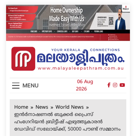
Skip
to
content
മലയാളിപത്രം
06 Aug
MENU
2026
Home
News
World News
ഇന്‍ര്‍നാഷണല്‍ ബുക്കര്‍ പ്രൈസ്
ഹംഗേറിയന്‍ ബ്രിട്ടീഷ് എഴുത്തുകാരന്‍
ഡേവിഡ് സലോയ്ക്ക്, 50000 പൗണ്ട് സമ്മാനം