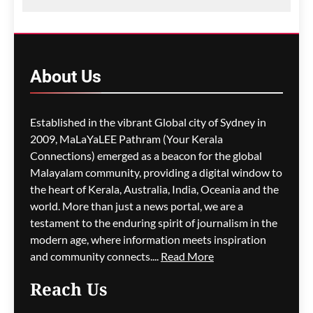
ഗീത ദാസ്‌
5 hours ago
0
ഓസ്‌ട്രേലിയയിൽ ഭവന
പ്രതിസന്ധിയും വിസ നിയമ
About
Us
മാറ്റങ്ങളും; ലേബർ
സർക്കാരിനെതിരെ
പ്രതിപക്ഷം,
Established in the vibrant Global city of Sydney in
പ്രവാസികളിൽ ആശങ്ക
2009, MaLaYaLEE Pathram (Your Kerala
ഗീത ദാസ്‌
5 hours ago
0
Connections) emerged as a beacon for the global
Malayalam community, providing a digital window to
the heart of Kerala, Australia, India, Oceania and the
ജീവനക്കാരുടെ ക്ഷാമം –
world. More than just a news portal, we are a
സിഡ്നി
testament to the enduring spirit of journalism in the
വിമാനത്താവളത്തിൽ
modern age, where information meets inspiration
നൂറിലധികം സർവീസുകൾ
and community connects....
Read More
വൈകി
Reach Us
ഗീത ദാസ്‌
5 hours ago
0