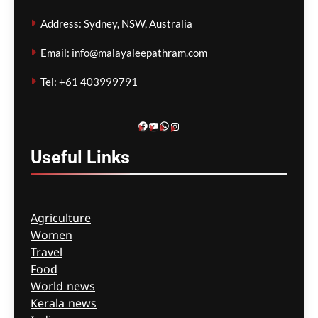
Address: Sydney, NSW, Australia
കോവിഡ് ബാധിച്ച് 50
Email: info@malayaleepathram.com
വയോധികർ മരിച്ച
സംഭവം; മെൽബൺ സെന്റ്
Tel: +61 403999791
ബേസിൽസ് അധികൃതർ
കൊറോണിയൽ
ഇൻക്വസ്റ്റിൽ ഹാജരായി
Facebook
YouTube
WhatsApp
Instagram
ഗീത ദാസ്‌
5 hours ago
0
Useful
Links
Agriculture
Women
Travel
Food
World news
Kerala news