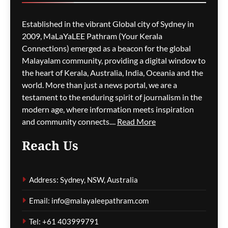
സർക്കാരിനെതിരെ
പ്രതിപക്ഷം,
Established in the vibrant Global city of Sydney in
പ്രവാസികളിൽ ആശങ്ക
2009, MaLaYaLEE Pathram (Your Kerala
ഗീത ദാസ്‌
5 hours ago
0
Connections) emerged as a beacon for the global
Malayalam community, providing a digital window to
the heart of Kerala, Australia, India, Oceania and the
ജീവനക്കാരുടെ ക്ഷാമം –
world. More than just a news portal, we are a
സിഡ്നി
testament to the enduring spirit of journalism in the
വിമാനത്താവളത്തിൽ
modern age, where information meets inspiration
നൂറിലധികം സർവീസുകൾ
and community connects....
Read More
വൈകി
Reach Us
ഗീത ദാസ്‌
5 hours ago
0
Address: Sydney, NSW, Australia
കോവിഡ് ബാധിച്ച് 50
Email: info@malayaleepathram.com
വയോധികർ മരിച്ച
സംഭവം; മെൽബൺ സെന്റ്
Tel: +61 403999791