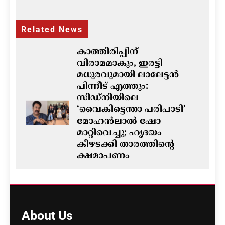
Related News
കാത്തിരിപ്പിന്
വിരാമമാകും, ഇരട്ടി
മധുരവുമായി ലാലേട്ടൻ
പിന്നീട് എത്തും:
സിഡ്നിയിലെ
‘വൈകിട്ടെന്താ പരിപാടി’
മോഹൻലാൽ ഷോ
മാറ്റിവെച്ചു; ഹൃദയം
കീഴടക്കി താരത്തിന്റെ
ക്ഷമാപണം
ഗീത ദാസ്‌
5 hours ago
0
ഓസ്‌ട്രേലിയയിൽ ഭവന
പ്രതിസന്ധിയും വിസ നിയമ
About
Us
മാറ്റങ്ങളും; ലേബർ