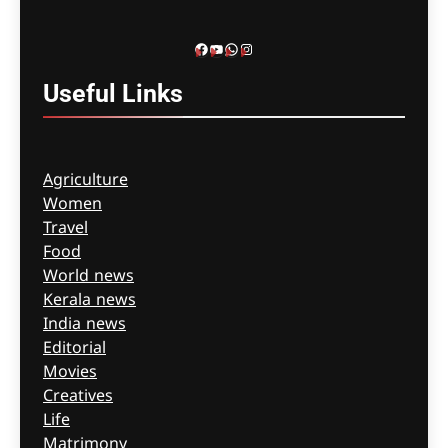
ബേസിൽസ് അധികൃതർ
കൊറോണിയൽ
ഇൻക്വസ്റ്റിൽ ഹാജരായി
Facebook
YouTube
WhatsApp
Instagram
ഗീത ദാസ്‌
5 hours ago
0
Useful
Links
Agriculture
Women
Travel
Food
World news
Kerala news
India news
Editorial
Movies
Creatives
Life
Matrimony