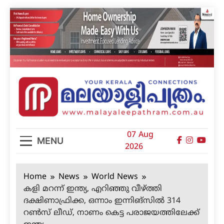
Skip
to
content
മലയാളിപത്രം
07 Aug
MENU
2026
Home
News
World News
കളി മറന്ന് ഇന്ത്യ, എറിഞ്ഞു വീഴ്ത്തി
ദക്ഷിണാഫ്രിക്ക, ഒന്നാം ഇന്നിങ്‌സില്‍ 314
റണ്‍സ് ലീഡ്, നാണം കെട്ട പരാജയത്തിലേക്ക്