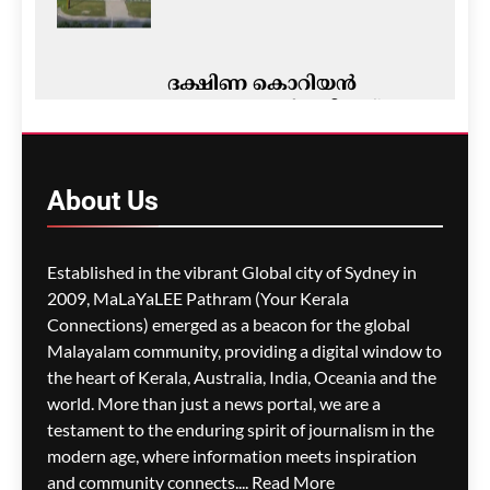
ദക്ഷിണ കൊറിയൻ
പേടകം പകർത്തിയത്
അപൂർവ ദൃശ്യം;
ചന്ദ്രോപരിതലത്തിൽ
റോക്കറ്റ് ഭാഗം പതിഞ്ഞ്
About
Us
വൻ ഗർത്തം
മെഹ്റു ഇസ്മായില്‍
6 minutes
Established in the vibrant Global city of Sydney in
ago
0
2009, MaLaYaLEE Pathram (Your Kerala
Connections) emerged as a beacon for the global
റൊണാൾഡോ–ജോർജിന
വിവാഹം നാളെ?
Malayalam community, providing a digital window to
ഔദ്യോഗിക
the heart of Kerala, Australia, India, Oceania and the
സ്ഥിരീകരണമില്ല
world. More than just a news portal, we are a
testament to the enduring spirit of journalism in the
മെഹ്റു ഇസ്മായില്‍
9 minutes
modern age, where information meets inspiration
ago
0
and community connects....
Read More