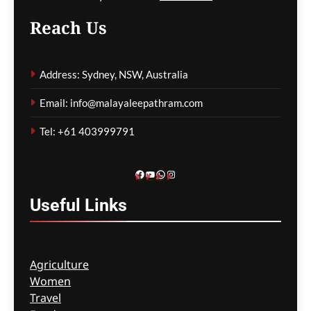
Reach Us
ഫിഫയ്ക്ക് പിഴവ്
പറ്റിയെന്ന് സെക്രട്ടറി
Address: Sydney, NSW, Australia
ജനറൽ;
ഇൻഫാന്റീനോയ്ക്ക്
Email: info@malayaleepathram.com
പിന്തുണ ആവർത്തിച്ച്
ഭരണസമിതി
Tel: +61 403999791
മെഹ്റു ഇസ്മായില്‍
14 minutes
ago
0
Facebook
YouTube
WhatsApp
Instagram
Useful
Links
Agriculture
Women
Travel