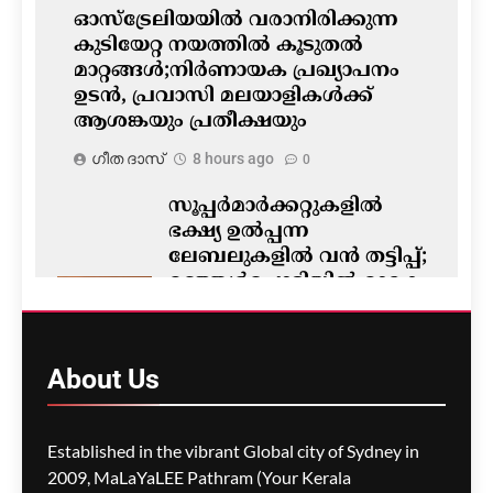
ഓസ്‌ട്രേലിയയിൽ വരാനിരിക്കുന്ന
കുടിയേറ്റ നയത്തിൽ കൂടുതൽ
മാറ്റങ്ങൾ;നിർണായക പ്രഖ്യാപനം
ഉടൻ, പ്രവാസി മലയാളികൾക്ക്
ആശങ്കയും പ്രതീക്ഷയും
ഗീത ദാസ്‌
8 hours ago
0
സൂപ്പർമാർക്കറ്റുകളിൽ
ഭക്ഷ്യ ഉൽപ്പന്ന
ലേബലുകളിൽ വൻ തട്ടിപ്പ്;
മഞ്ഞൾപ്പൊടിയിൽ മാരക
വിഷാംശമെന്ന്
കണ്ടെത്തൽ
ഗീത ദാസ്‌
8 hours ago
About
Us
0
M5 മോട്ടോർവേയിൽ
Established in the vibrant Global city of Sydney in
മാലിന്യ ട്രക്കിന് തീപിടിച്ചു;
2009, MaLaYaLEE Pathram (Your Kerala