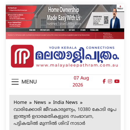
Skip
to
content
മലയാളിപത്രം
07 Aug
MENU
2026
Home
News
India News
വാരിക്കോരി ജീവകാരുണ്യം, 10380 കോടി രൂപ
ഇന്ത്യന്‍ ഉദാരമതികളുടെ സംഭാവന,
പട്ടികയില്‍ മുന്നില്‍ ശിവ് നാടാര്‍