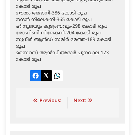
കുമാര്‍ മംഗളം ബിര്‍ളയും കുടുംബവും-440
കോടി രൂപ
ഗൗതം അദാനി-386 കോടി രൂപ
നന്ദന്‍ നിലേകനി-365 കോടി രൂപ
ഹിന്ദുജയും കുടുംബവും-298 കോടി രൂപ
രോഹിണി നിലേകനി-204 കോടി രൂപ
സുധീര്‍ ആന്‍ഡ് സമീര്‍ മേത്ത-189 കോടി
രൂപ
സൈറസ് ആന്‍ഡ് അദാര്‍ പൂനവാല-173
കോടി രൂപ
Facebook
Twitter
LinkedIn
Post
Previous:
Next:
navigation