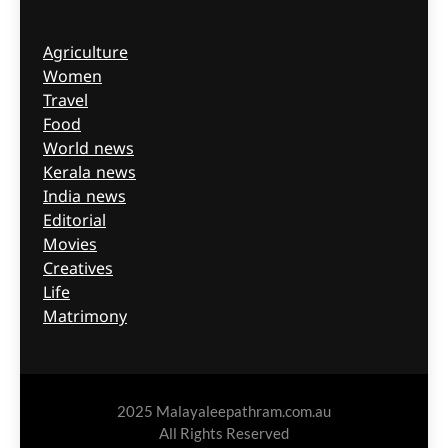
Agriculture
Women
Travel
Food
World news
Kerala news
India news
Editorial
Movies
Creatives
Life
Matrimony
2025 Malayaleepathram.com.au
All Rights Reserved