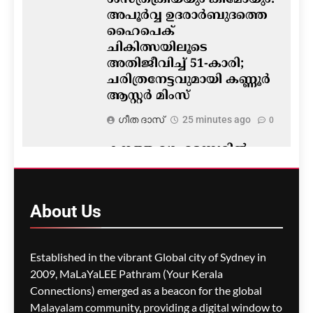
ശസ്ത്രക്രിയയും കീമോയും:
അപൂർവ്വ ഉദരാർബുദത്തെ
ഹൈപെക്
ചികിത്സയിലൂടെ
അതിജീവിച്ച് 51-കാരി;
ചരിത്രനേട്ടവുമായി കണ്ണൂർ
ആസ്റ്റർ മിംസ്
ഗീത ദാസ്‌
25 minutes ago
0
കനത്ത മഴ- മട്ടന്നൂരിൽ
കനാൽ ഇടിഞ്ഞു ; അഞ്ച്
കുടുംബങ്ങളെ
മാറ്റിപ്പാർപ്പിച്ചു
About
Us
ഗീത ദാസ്‌
28 minutes ago
0
Established in the vibrant Global city of Sydney in
2009, MaLaYaLEE Pathram (Your Kerala
Connections) emerged as a beacon for the global
കോന്നി ആനക്കൂട്ടിൽ
Malayalam community, providing a digital window to