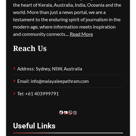
ആനയുടെ അടിയേറ്റ്
the heart of Kerala, Australia, India, Oceania and the
പാപ്പാൻ മരിച്ചു
world. More than just a news portal, we are a
testament to the enduring spirit of journalism in the
ഗീത ദാസ്‌
34 minutes ago
0
modern age, where information meets inspiration
and community connects....
Read More
Reach Us
കനത്ത മഴയത്ത്
Address: Sydney, NSW, Australia
രോഗിയായ
ഗൃഹനാഥനെയും
Email: info@malayaleepathram.com
കുടുംബത്തെയും വീട്ടിൽ
നിന്നിറക്കിവിട്ട് ബാങ്കിന്റെ
Tel: +61 403999791
ക്രൂരത
ഗീത ദാസ്‌
36 minutes ago
0
Facebook
YouTube
WhatsApp
Instagram
Useful
Links