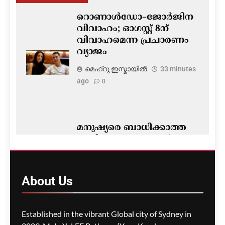
റൊണാൾഡോ–ജോർജിന
വിവാഹം; ഓഗസ്റ്റ് 8ന്
വിവാഹമെന്ന പ്രചാരണം
വ്യാജം
മെഹ്റു ഇസ്മായില്‍
33 minutes
ago
0
മനുഷ്യരെ ബാധിക്കാത്ത
പുതിയ വൈറസുകൾ;
എഐ ഉപയോഗിച്ച് 16
സിന്തറ്റിക് വൈറസുകൾ
സൃഷ്ടിച്ച് സ്റ്റാൻഫോർഡ്
About
Us
ഗവേഷകർ
മെഹ്റു ഇസ്മായില്‍
38 minutes
Established in the vibrant Global city of Sydney in
ago
0