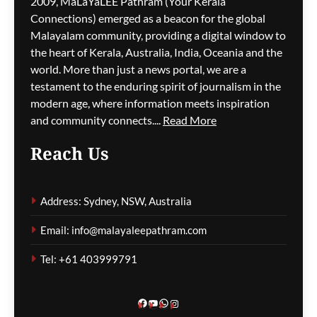
2009, MaLaYaLEE Pathram (Your Kerala
Connections) emerged as a beacon for the global
കായനാട്ടിൽ വീണ്ടും
മണ്ണിടിച്ചിൽ;
Malayalam community, providing a digital window to
പ്രദേശവാസികൾ ഭീതിയിൽ
the heart of Kerala, Australia, India, Oceania and the
world. More than just a news portal, we are a
മെഹ്റു ഇസ്മായില്‍
41 minutes
testament to the enduring spirit of journalism in the
ago
0
modern age, where information meets inspiration
and community connects....
Read More
Reach Us
യൂറോപ്പിലെ വരൾച്ച;
നദികളിലെ ജലനിരപ്പ്
Address: Sydney, NSW, Australia
താഴ്ന്നതോടെ
പുറത്തുവന്നത്
Email: info@malayaleepathram.com
ചരിത്രത്തിന്റെ
അവശിഷ്ടങ്ങൾ
Tel: +61 403999791
മെഹ്റു ഇസ്മായില്‍
44 minutes
ago
0
Facebook
YouTube
WhatsApp
Instagram