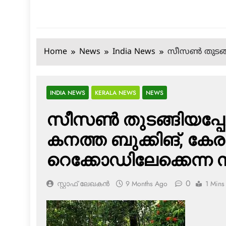
Home
News
India News
സീസണ്‍ തുടങ്
INDIA NEWS
KERALA NEWS
NEWS
സീസണ്‍ തുടങ്ങിയപ്
കനത്ത ബുക്കിങ്, കേ
റെക്കോഡിലേക്കെന്ന
0
സ്റ്റാഫ് ലേഖകൻ
9 Months Ago
1 Mins