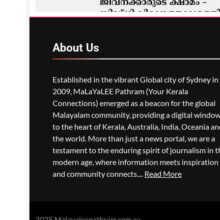
ജീവനക്കാരുടെ ക്ഷാമം –
സിഡ്നി വിമാനത്താവളത്ത
നൂറിലധികം സർവീസുകൾ
വൈകി
About
Us
ഗീത ദാസ്‌
5 Hours Ago
0
Established in the vibrant Global city of Sydney in
2009, MaLaYaLEE Pathram (Your Kerala
Connections) emerged as a beacon for the global
Malayalam community, providing a digital windo
to the heart of Kerala, Australia, India, Oceania a
the world. More than just a news portal, we are a
testament to the enduring spirit of journalism in t
modern age, where information meets inspiration
and community connects....
Read More
2025 Malayaleepathram.com.au