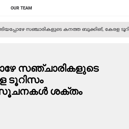
OUR TEAM
ങിയപ്പോഴേ സഞ്ചാരികളുടെ കനത്ത ബുക്കിങ്, കേരള ടൂ
പോഴേ സഞ്ചാരികളുടെ
രള ടൂറിസം
 സൂചനകള്‍ ശക്തം