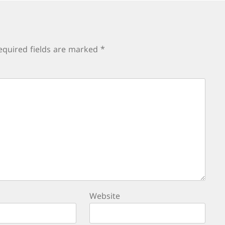
equired fields are marked
*
Website