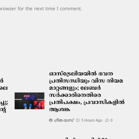
browser for the next time I comment.
ഓസ്‌ട്രേലിയയിൽ ഭവന
ടൻ
പ്രതിസന്ധിയും വിസ നിയമ
ിലെ
മാറ്റങ്ങളും; ലേബർ
സർക്കാരിനെതിരെ
ചു;
പ്രതിപക്ഷം, പ്രവാസികളിൽ
റെ
ആശങ്ക
ഗീത ദാസ്‌
5 Hours Ago
0