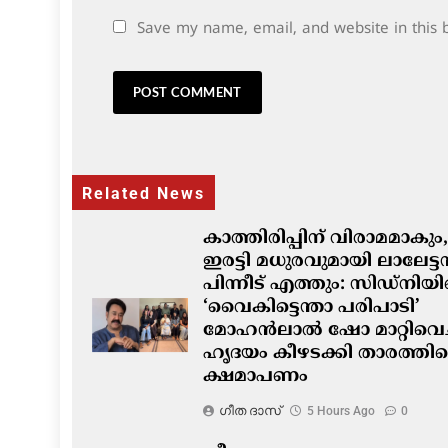
Save my name, email, and website in this 
Related News
കാത്തിരിപ്പിന് വിരാമമാകും,
ഇരട്ടി മധുരവുമായി ലാലേട്
പിന്നീട് എത്തും: സിഡ്നിയ
‘വൈകിട്ടെന്താ പരിപാടി’
മോഹൻലാൽ ഷോ മാറ്റിവെച്
ഹൃദയം കീഴടക്കി താരത്തിന്
ക്ഷമാപണം
ഗീത ദാസ്‌
5 Hours Ago
0