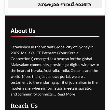
മനുഷ്യരെ ബാധിക്കാത്ത
പുതിയ വൈറസുകൾ;
എഐ ഉപയോഗിച്ച് 16
സിന്തറ്റിക് വൈറസുകൾ
സൃഷ്ടിച്ച് സ്റ്റാൻഫോർഡ്
About
Us
ഗവേഷകർ
മെഹ്റു ഇസ്മായില്‍
1 hour
Established in the vibrant Global city of Sydney in
ago
0
2009, MaLaYaLEE Pathram (Your Kerala
Connections) emerged as a beacon for the global
കായനാട്ടിൽ വീണ്ടും
മണ്ണിടിച്ചിൽ;
Malayalam community, providing a digital window to
പ്രദേശവാസികൾ ഭീതിയിൽ
the heart of Kerala, Australia, India, Oceania and the
world. More than just a news portal, we are a
മെഹ്റു ഇസ്മായില്‍
1 hour
testament to the enduring spirit of journalism in the
ago
0
modern age, where information meets inspiration
and community connects....
Read More
Reach Us