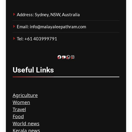
യൂറോപ്പിലെ വരൾച്ച;
നദികളിലെ ജലനിരപ്പ്
Address: Sydney, NSW, Australia
താഴ്ന്നതോടെ
പുറത്തുവന്നത്
Email: info@malayaleepathram.com
ചരിത്രത്തിന്റെ
അവശിഷ്ടങ്ങൾ
Tel: +61 403999791
മെഹ്റു ഇസ്മായില്‍
1 hour
ago
0
Facebook
YouTube
WhatsApp
Instagram
Useful
Links
Agriculture
Women
Travel
Food
World news
Kerala news