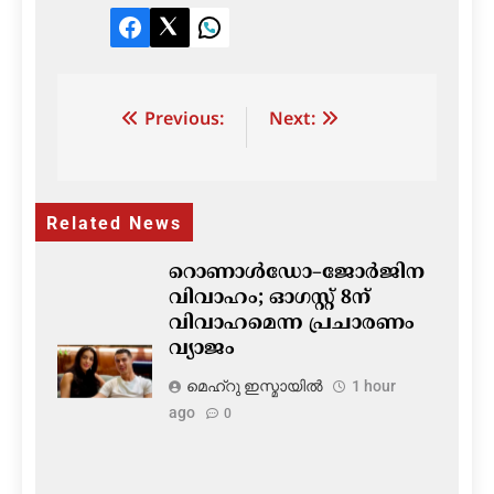
Facebook
Twitter
LinkedIn
Post
Previous:
Next:
navigation
Related News
റൊണാൾഡോ–ജോർജിന
വിവാഹം; ഓഗസ്റ്റ് 8ന്
വിവാഹമെന്ന പ്രചാരണം
വ്യാജം
മെഹ്റു ഇസ്മായില്‍
1 hour
ago
0