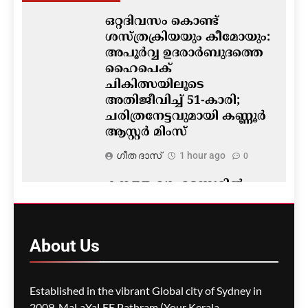
ഒറ്റദിവസം കൊണ്ട്
ശസ്ത്രക്രിയയും കീമോയും:
അപൂർവ്വ ഉദരാർബുദത്തെ
ഹൈപെക്
ചികിത്സയിലൂടെ
അതിജീവിച്ച് 51-കാരി;
ചരിത്രനേട്ടവുമായി കണ്ണൂർ
ആസ്റ്റർ മിംസ്
ഗീത ദാസ്‌
1 hour ago
0
കനത്ത മഴ- മട്ടന്നൂരിൽ
കനാൽ ഇടിഞ്ഞു ; അഞ്ച്
കുടുംബങ്ങളെ
മാറ്റിപ്പാർപ്പിച്ചു
About
Us
ഗീത ദാസ്‌
1 hour ago
0
Established in the vibrant Global city of Sydney in
2009, MaLaYaLEE Pathram (Your Kerala