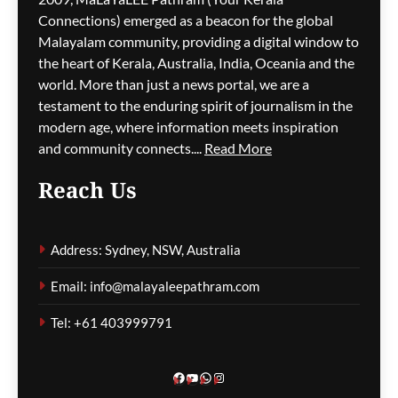
Connections) emerged as a beacon for the global
കോന്നി ആനക്കൂട്ടിൽ
Malayalam community, providing a digital window to
ആനയുടെ അടിയേറ്റ്
the heart of Kerala, Australia, India, Oceania and the
പാപ്പാൻ മരിച്ചു
world. More than just a news portal, we are a
testament to the enduring spirit of journalism in the
ഗീത ദാസ്‌
1 hour ago
0
modern age, where information meets inspiration
and community connects....
Read More
Reach Us
കനത്ത മഴയത്ത്
Address: Sydney, NSW, Australia
രോഗിയായ
ഗൃഹനാഥനെയും
Email: info@malayaleepathram.com
കുടുംബത്തെയും വീട്ടിൽ
നിന്നിറക്കിവിട്ട് ബാങ്കിന്റെ
Tel: +61 403999791
ക്രൂരത
ഗീത ദാസ്‌
1 hour ago
0
Facebook
YouTube
WhatsApp
Instagram