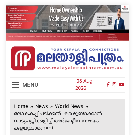
Skip
to
content
മലയാളിപത്രം
08 Aug
MENU
2026
Home
News
World News
ലോകകപ്പ് പടിക്കല്‍, കാശുണ്ടാക്കാന്‍
നാടുചുറ്റിക്കളിച്ച് അര്‍ജന്റീന സമയം
കളയുകാണെന്ന്