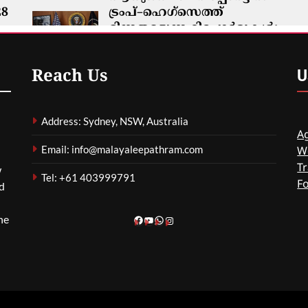
28
ട്രംപ്–ഹെഗ്‌സെത്ത്
ഭിന്നതയെന്ന റിപ്പോർട്ടുകൾ;
വൈറ്റ് ഹൗസ് നിഷേധിച്ചു
0
മെഹ്റു ഇസ്മായില്‍
3 Hours Ago
0
U
Reach Us
Address: Sydney, NSW, Australia
Ag
Email: info@malayaleepathram.com
W
Tr
w
Tel: +61 403999791
F
nd
he
Facebook
YouTube
WhatsApp
Instagram