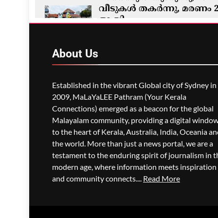
വീടുകൾ തകർന്നു, മരണം 
ആയി
മെഹ്റു ഇസ്മായില്‍
2 Hours Ago
About
Us
Established in the vibrant Global city of Sydney in
2009, MaLaYaLEE Pathram (Your Kerala
Connections) emerged as a beacon for the global
Malayalam community, providing a digital windo
to the heart of Kerala, Australia, India, Oceania a
the world. More than just a news portal, we are a
testament to the enduring spirit of journalism in t
modern age, where information meets inspiration
and community connects....
Read More