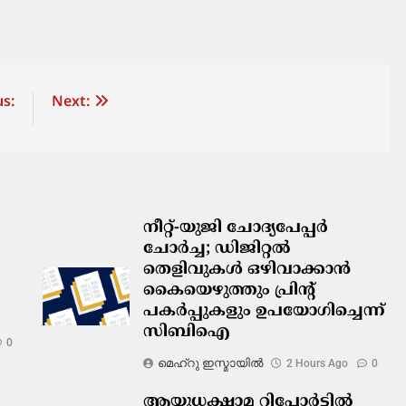
s:
Next:
നീറ്റ്-യുജി ചോദ്യപേപ്പർ
ചോർച്ച; ഡിജിറ്റൽ
തെളിവുകൾ ഒഴിവാക്കാൻ
കൈയെഴുത്തും പ്രിന്റ്
പകർപ്പുകളും ഉപയോഗിച്ചെന്ന്
സിബിഐ
0
മെഹ്റു ഇസ്മായില്‍
2 Hours Ago
0
ആയുധക്ഷാമ റിപ്പോർട്ടിൽ