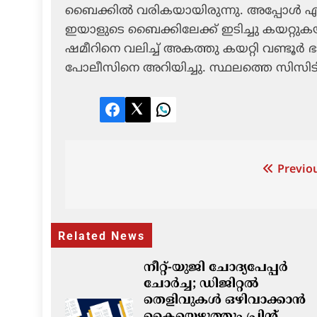
ബൈക്കില്‍ വരികയായിരുന്നു. അപ്പോള്‍ എതി
ഇയാളുടെ ബൈക്കിലേക്ക് ഇടിച്ചു കയറ്റുകയാ
ഷമീറിനെ വലിച്ച് അകത്തു കയറ്റി വണ്ടൂര്‍ 
പോലീസിനെ അറിയിച്ചു. സ്ഥലത്തെ സിസിടിവി ദ
Facebook
Twitter
LinkedIn
Post
Previou
navigation
Related News
നീറ്റ്-യുജി ചോദ്യപേപ്പർ
ചോർച്ച; ഡിജിറ്റൽ
തെളിവുകൾ ഒഴിവാക്കാൻ