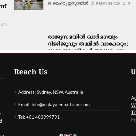
മെഹ്റു ഇസ്മായില്‍
8 Minutes Ago
0
്ന്
0
രാജ്യസഭയിൽ ഖാർഗെയും
റിജിജുവും തമ്മിൽ വാക്കേറ്റം;
;
സഭാ നടപടികൾ തടസപ്പെട്ടു
മെഹ്റു ഇസ്മായില്‍
13 Minutes
Ago
0
U
Reach Us
Address: Sydney, NSW, Australia
Ag
Email: info@malayaleepathram.com
W
Tr
w
Tel: +61 403999791
F
nd
he