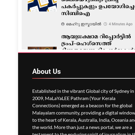
കൈയെഴുത്തും പ്രിന്റ്
പകർപ്പുകളും ഉപയോഗിച്ചെന
സിബിഐ
മെഹ്റു ഇസ്മായില്‍
4 Minutes Ago
ആയുധക്ഷാമ റിപ്പോർട്ടിൽ
ട്രംപ്–ഹെഗ്‌സെത്ത്
ഭിന്നതയെന്ന റിപ്പോർട്ടുകൾ
വൈറ്റ് ഹൗസ് നിഷേധിച്ചു
മെഹ്റു ഇസ്മായില്‍
10 Minutes
About
Us
Ago
0
Established in the vibrant Global city of Sydney in
2009, MaLaYaLEE Pathram (Your Kerala
Connections) emerged as a beacon for the global
Malayalam community, providing a digital windo
to the heart of Kerala, Australia, India, Oceania a
the world. More than just a news portal, we are a
testament to the enduring spirit of journalism in t