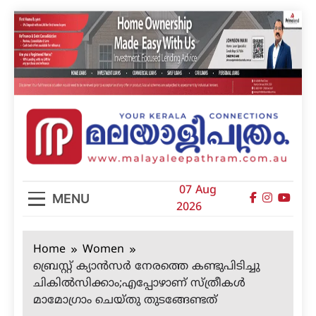
Skip
to
content
മലയാളിപത്രം
07 Aug
MENU
2026
Home
Women
ബ്രെസ്റ്റ് ക്യാന്‍സര്‍ നേരത്തെ കണ്ടുപിടിച്ചു
ചികില്‍സിക്കാം;എപ്പോഴാണ് സ്ത്രീകള്‍
മാമോഗ്രാം ചെയ്തു തുടങ്ങേണ്ടത്