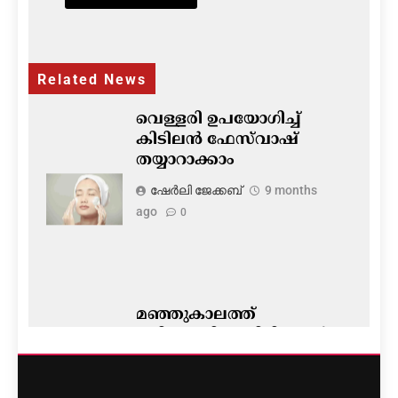
Related News
വെള്ളരി ഉപയോഗിച്ച്
കിടിലൻ ഫേസ്‌വാഷ്
തയ്യാറാക്കാം
ഷേര്‍ലി ജേക്കബ്‌
9 months
ago
0
മഞ്ഞുകാലത്ത്
മുടികൊഴിയാതിരിക്കാന്‍
ഹോട്ട് ഓയില്‍ മസാജ്
ഷേര്‍ലി ജേക്കബ്‌
9 months