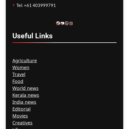
ago
0
Tel: +61 403999791
Facebook
YouTube
WhatsApp
Instagram
Useful
Links
Agriculture
Women
Travel
Food
World news
Kerala news
India news
Editorial
Movies
Creatives