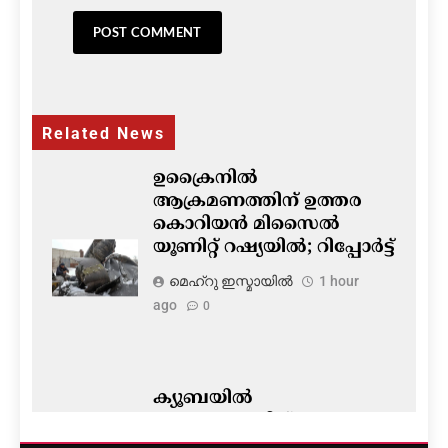
Related News
ഉക്രൈനിൽ
ആക്രമണത്തിന് ഉത്തര
കൊറിയൻ മിസൈൽ
യൂണിറ്റ് റഷ്യയിൽ; റിപ്പോർട്ട്
മെഹ്റു ഇസ്മായില്‍
1 hour
ago
0
ക്യൂബയിൽ
ഭരണമാറ്റത്തിന് രഹസ്യ
ടാസ്‌ക് ഫോഴ്‌സ് രൂപീകരിച്ച്