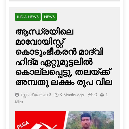
INDIA NEWS
NEWS
ആന്ധ്രയിലെ
മാവോയിസ്റ്റ്
കൊടുംഭീകരന്‍ മാദ്‌വി
ഹിദ്മ ഏറ്റുമുട്ടലില്‍
കൊല്ലപ്പെട്ടു, തലയ്ക്ക്
അമ്പതു ലക്ഷം രൂപ വില
0
സ്റ്റാഫ് ലേഖകൻ
9 Months Ago
1
Mins