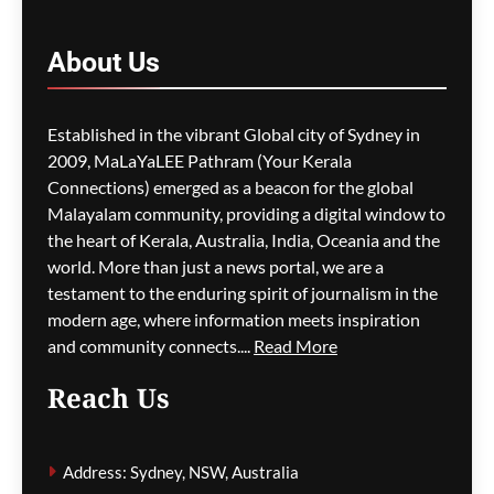
സി.ഐ.എ; റിപ്പോർട്ട്
About
Us
മെഹ്റു ഇസ്മായില്‍
2 hours
ago
0
Established in the vibrant Global city of Sydney in
2009, MaLaYaLEE Pathram (Your Kerala
Connections) emerged as a beacon for the global
2030 ലോകകപ്പ് ഫൈനൽ
മൊറോക്കോയ്ക്ക്
Malayalam community, providing a digital window to
വാഗ്ദാനം ചെയ്തിട്ടില്ലെന്ന്
the heart of Kerala, Australia, India, Oceania and the
ഫിഫ; റിപ്പോർട്ടുകൾ തള്ളി
world. More than just a news portal, we are a
testament to the enduring spirit of journalism in the
മെഹ്റു ഇസ്മായില്‍
2 hours
modern age, where information meets inspiration
ago
0
and community connects....
Read More
Reach Us
മത്സരത്തിനിടെ മിന്നലേറ്റു;
തായ് ഫുട്ബോൾ താരം
Address: Sydney, NSW, Australia
സോഫ്‌വാൻ അവേ മരിച്ചു