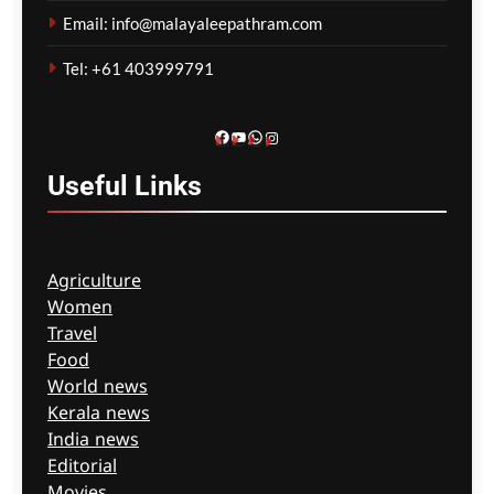
Email: info@malayaleepathram.com
മെഹ്റു ഇസ്മായില്‍
2 hours
ago
0
Tel: +61 403999791
Facebook
YouTube
WhatsApp
Instagram
Useful
Links
Agriculture
Women
Travel
Food
World news
Kerala news
India news
Editorial