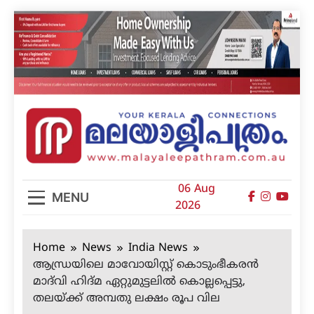
Skip
to
content
മലയാളിപത്രം
06 Aug
MENU
2026
Home
News
India News
ആന്ധ്രയിലെ മാവോയിസ്റ്റ് കൊടുംഭീകരന്‍
മാദ്‌വി ഹിദ്മ ഏറ്റുമുട്ടലില്‍ കൊല്ലപ്പെട്ടു,
തലയ്ക്ക് അമ്പതു ലക്ഷം രൂപ വില