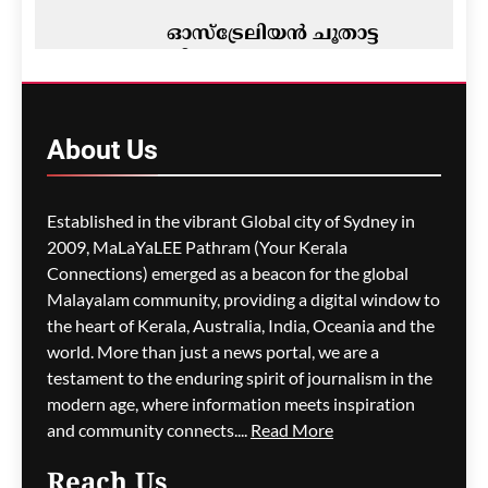
ഓസ്ട്രേലിയൻ ചൂതാട്ട
നിയമം; പരസ്യങ്ങളുടെ
കാര്യത്തിൽ
വിട്ടുവീഴ്ചയില്ലാതെ
സർക്കാർ
About
Us
ഗീത ദാസ്‌
1 hour ago
0
Established in the vibrant Global city of Sydney in
2009, MaLaYaLEE Pathram (Your Kerala
Connections) emerged as a beacon for the global
സിഡ്നിയിൽ
കടൽത്തീരത്തെ
Malayalam community, providing a digital window to
കാഴ്ചകൾക്കായി 287
the heart of Kerala, Australia, India, Oceania and the
മരങ്ങൾ വെട്ടിനശിപ്പിച്ചു;
world. More than just a news portal, we are a
തോട്ടക്കാരന് വൻ തുക
testament to the enduring spirit of journalism in the
പിഴ
modern age, where information meets inspiration
and community connects....
Read More
ഗീത ദാസ്‌
2 hours ago
0
Reach Us