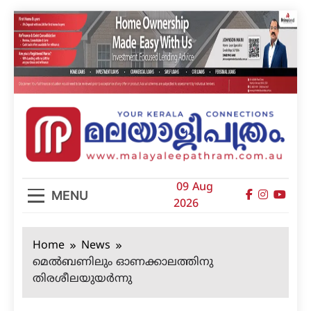
Skip
to
content
മലയാളിപത്രം
09 Aug
MENU
2026
Home
News
മെല്‍ബണിലും ഓണക്കാലത്തിനു
തിരശീലയുയര്‍ന്നു