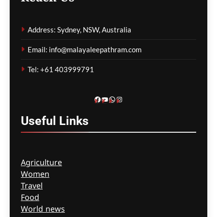
ന്യൂ സൗത്ത് വെയിൽസിൽ
റോഡരികിൽ
Address: Sydney, NSW, Australia
പെട്ടിയിലാക്കിയ നിലയിൽ
സ്ത്രീയുടെ മൃതദേഹം
Email: info@malayaleepathram.com
കണ്ടെത്തി
Tel: +61 403999791
ഗീത ദാസ്‌
2 hours ago
0
Facebook
YouTube
WhatsApp
Instagram
Useful
Links
Agriculture
Women
Travel
Food
World news