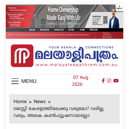
Skip
to
content
മലയാളിപത്രം
07 Aug
MENU
2026
Home
News
മെസ്സി കേരളത്തിലേക്കു വരുമോ? വരില്ല,
വരും, അകെ കണ്‍ഫ്യൂഷനായല്ലോ