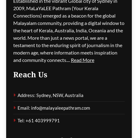
M5 മോട്ടോർവേയിൽ
Established in the vibrant Global city of Sydney in
മാലിന്യ ട്രക്കിന് തീപിടിച്ചു;
2009, MaLaYaLEE Pathram (Your Kerala
കിലോമീറ്ററുകളോളം
Connections) emerged as a beacon for the global
ഗതാഗതക്കുരുക്ക്, മലയാളി
Malayalam community, providing a digital window to
യാത്രികരെയും ബാധിച്ചു
the heart of Kerala, Australia, India, Oceania and the
world. More than just a news portal, we are a
ഗീത ദാസ്‌
5 hours ago
0
testament to the enduring spirit of journalism in the
modern age, where information meets inspiration
and community connects....
Read More
പാരന്റ് വിസ ലഭിക്കാനുള്ള
Reach Us
കാത്തിരിപ്പിനിടെ മരിച്ചത്
1,500-ലധികം
മാതാപിതാക്കൾ;
Address: Sydney, NSW, Australia
നടപടിക്രമങ്ങൾ
കർശനമാക്കാൻ സർക്കാർ
Email: info@malayaleepathram.com
ഗീത ദാസ്‌
5 hours ago
0
Tel: +61 403999791