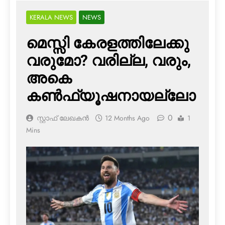
KERALA NEWS
NEWS
മെസ്സി കേരളത്തിലേക്കു
വരുമോ? വരില്ല, വരും,
അകെ
കണ്‍ഫ്യൂഷനായല്ലോ
0
സ്റ്റാഫ് ലേഖകൻ
12 Months Ago
1
Mins