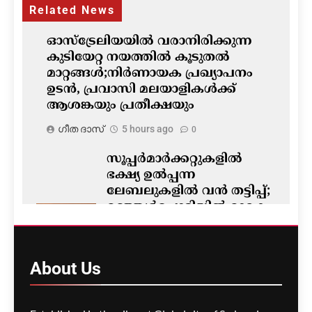
Related News
ഓസ്‌ട്രേലിയയിൽ വരാനിരിക്കുന്ന
കുടിയേറ്റ നയത്തിൽ കൂടുതൽ
മാറ്റങ്ങൾ;നിർണായക പ്രഖ്യാപനം
ഉടൻ, പ്രവാസി മലയാളികൾക്ക്
ആശങ്കയും പ്രതീക്ഷയും
ഗീത ദാസ്‌
5 hours ago
0
സൂപ്പർമാർക്കറ്റുകളിൽ
ഭക്ഷ്യ ഉൽപ്പന്ന
ലേബലുകളിൽ വൻ തട്ടിപ്പ്;
മഞ്ഞൾപ്പൊടിയിൽ മാരക
വിഷാംശമെന്ന്
കണ്ടെത്തൽ
ഗീത ദാസ്‌
5 hours ago
About
Us
0