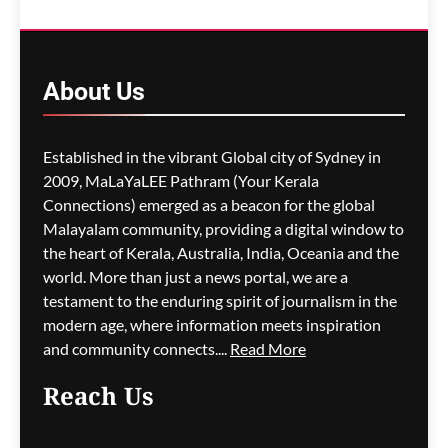
തുറന്നേക്കുമെന്ന് സൂചന;
ചർച്ചകൾ
അന്തിമഘട്ടത്തിൽ
About
Us
മെഹ്റു ഇസ്മായില്‍
3 hours
ago
0
Established in the vibrant Global city of Sydney in
2009, MaLaYaLEE Pathram (Your Kerala
Connections) emerged as a beacon for the global
പുനർജനി കേസ്:
ക്രമക്കേടില്ലെന്ന റിപ്പോർട്ട്
Malayalam community, providing a digital window to
പിണറായി സർക്കാരിന്റെ
the heart of Kerala, Australia, India, Oceania and the
കാലത്തുതന്നെയെന്ന്
world. More than just a news portal, we are a
വി.ഡി. സതീശൻ
testament to the enduring spirit of journalism in the
modern age, where information meets inspiration
മെഹ്റു ഇസ്മായില്‍
3 hours
and community connects....
Read More
ago
0
Reach Us
നദികളിലെയും