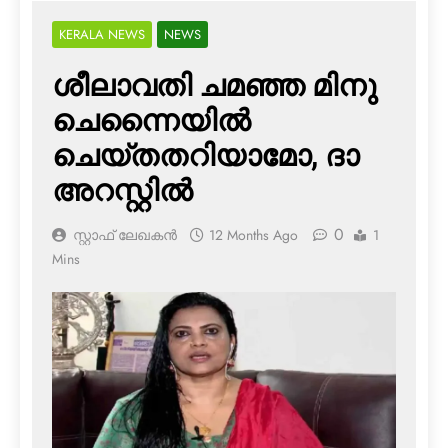
KERALA NEWS
NEWS
ശീലാവതി ചമഞ്ഞ മിനു
ചെന്നൈയില്‍
ചെയ്തതറിയാമോ, ദാ
അറസ്റ്റില്‍
0
സ്റ്റാഫ് ലേഖകൻ
12 Months Ago
1
Mins