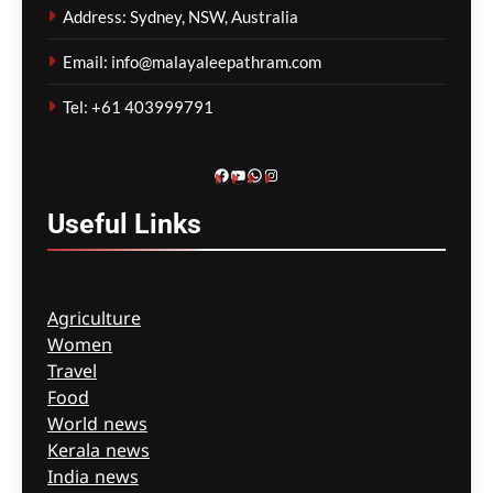
അണക്കെട്ടുകളിലെയും
Address: Sydney, NSW, Australia
മണലും എക്കലും
നീക്കംചെയ്യാൻ തീരുമാനം
Email: info@malayaleepathram.com
മെഹ്റു ഇസ്മായില്‍
3 hours
Tel: +61 403999791
ago
0
Facebook
YouTube
WhatsApp
Instagram
Useful
Links
Agriculture
Women
Travel
Food
World news
Kerala news
India news