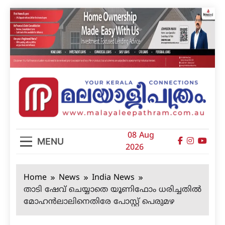
Skip
to
content
മലയാളിപത്രം
08 Aug
MENU
2026
Home
News
India News
താടി ഷേവ് ചെയ്യാതെ യൂണിഫോം ധരിച്ചതില്‍
മോഹന്‍ലാലിനെതിരേ പോസ്റ്റ് പെരുമഴ