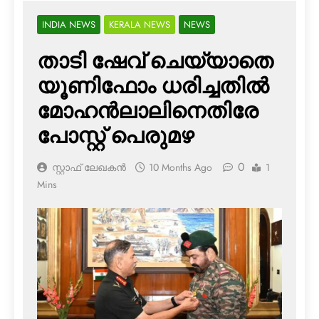
INDIA NEWS
KERALA NEWS
NEWS
താടി ഷേവ് ചെയ്യാതെ
യൂണിഫോം ധരിച്ചതില്‍
മോഹന്‍ലാലിനെതിരേ
പോസ്റ്റ് പെരുമഴ
0
സ്റ്റാഫ് ലേഖകൻ
10 Months Ago
1
Mins