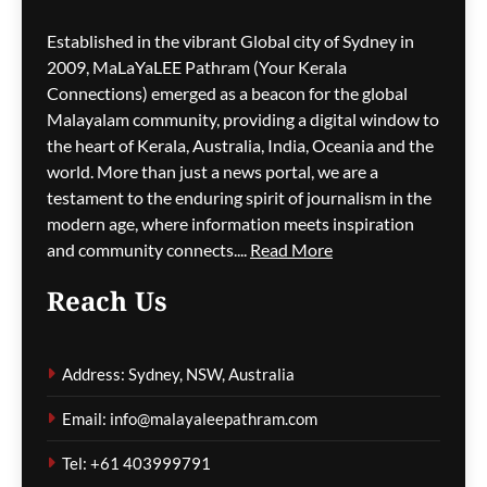
Established in the vibrant Global city of Sydney in
2009, MaLaYaLEE Pathram (Your Kerala
Connections) emerged as a beacon for the global
മെസ്സിയെ ലക്ഷ്യമിട്ട്
ബോംബ് ആക്രമണ
Malayalam community, providing a digital window to
ഭീഷണി; ലോകകപ്പിനിടെ
the heart of Kerala, Australia, India, Oceania and the
സുരക്ഷാഭീഷണികൾ
world. More than just a news portal, we are a
വെളിപ്പെടുത്തി ചോർന്ന
testament to the enduring spirit of journalism in the
പൊലീസ് റിപ്പോർട്ട്
modern age, where information meets inspiration
and community connects....
Read More
മെഹ്റു ഇസ്മായില്‍
43 minutes
ago
0
Reach Us
വിമാനത്തിന്റെ വാതിൽ
തുറക്കാൻ ശ്രമിച്ച കേസ്;
Address: Sydney, NSW, Australia
കോടതിയിലും ബഹളം,
ജാമ്യരേഖകൾ
Email: info@malayaleepathram.com
കീറിയെറിഞ്ഞ് പ്രതി
Tel: +61 403999791
മെഹ്റു ഇസ്മായില്‍
47 minutes