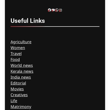
ago
0
Facebook
YouTube
WhatsApp
Instagram
Useful
Links
Agriculture
Women
Travel
Food
World news
Kerala news
India news
Editorial
Movies
Creatives
Life
Matrimony