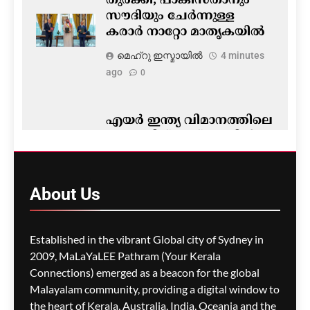
തുർക്കി; പാകിസ്താനും
സൗദിയും ചേർന്നുള്ള
കരാർ നാറ്റോ മാതൃകയിൽ
മെഹ്റു ഇസ്മായില്‍
4 minutes
ago
0
എയർ ഇന്ത്യ വിമാനത്തിലെ
പൈലറ്റിന് ഡ്രഗ് ടെസ്റ്റിൽ
പരാജയമോ?
സ്ഥിരീകരിക്കാതെ എയർ
ഇന്ത്യ
About
Us
മെഹ്റു ഇസ്മായില്‍
8 minutes
ago
0
Established in the vibrant Global city of Sydney in
2009, MaLaYaLEE Pathram (Your Kerala
Connections) emerged as a beacon for the global
ലോക അണ്ടർ-20
അത്ലറ്റിക്സ്; ഇന്ത്യയ്ക്ക്
Malayalam community, providing a digital window to
മൂന്ന് മെഡലുകൾ
the heart of Kerala, Australia, India, Oceania and the