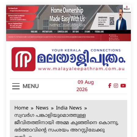
Skip
to
content
മലയാളിപത്രം
09 Aug
MENU
2026
Home
News
India News
സ്വവര്‍ഗ പങ്കാളിയുമൊത്തുള്ള
ജീവിതത്തിനായി അമ്മ കുഞ്ഞിനെ കൊന്നു,
ഭര്‍ത്താവിന്റെ സംശയം അറസ്റ്റിലേക്കു