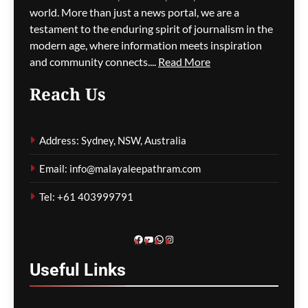
world. More than just a news portal, we are a
മെഹ്റു ഇസ്മായില്‍
10 minutes
testament to the enduring spirit of journalism in the
ago
0
modern age, where information meets inspiration
and community connects....
Read More
Reach Us
അർജുൻ ആയങ്കിയെ
പിടികൂടാൻ സഹായിച്ച
Address: Sydney, NSW, Australia
ഓട്ടോ ഡ്രൈവർക്ക് ഒരു
ലക്ഷം രൂപ പാരിതോഷികം
Email: info@malayaleepathram.com
മെഹ്റു ഇസ്മായില്‍
13 minutes
Tel: +61 403999791
ago
0
Facebook
YouTube
WhatsApp
Instagram
Useful
Links