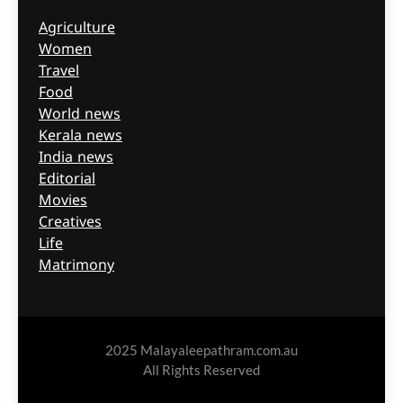
Agriculture
Women
Travel
Food
World news
Kerala news
India news
Editorial
Movies
Creatives
Life
Matrimony
2025 Malayaleepathram.com.au
All Rights Reserved