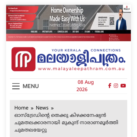
Skip
to
content
മലയാളിപത്രം
08 Aug
MENU
2026
Home
News
ഓസ്‌ട്രേഡിന്റെ തെക്കു കിഴക്കനേഷ്യന്‍
ചുമതലക്കാരനായി മുകുന്ദ് നാരാണമൂര്‍ത്തി
ചുമതലയേറ്റു