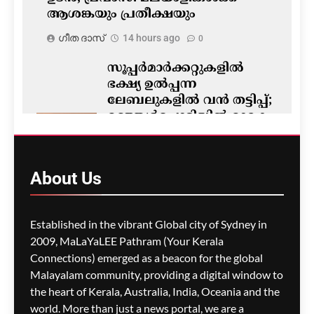
ആശങ്കയും പ്രതീക്ഷയും
ഗീത ദാസ്‌
14 hours ago
0
സൂപ്പർമാർക്കറ്റുകളിൽ
ഭക്ഷ്യ ഉൽപ്പന്ന
ലേബലുകളിൽ വൻ തട്ടിപ്പ്;
മഞ്ഞൾപ്പൊടിയിൽ മാരക
വിഷാംശമെന്ന്
കണ്ടെത്തൽ
ഗീത ദാസ്‌
14 hours ago
About
Us
0
M5 മോട്ടോർവേയിൽ
Established in the vibrant Global city of Sydney in
മാലിന്യ ട്രക്കിന് തീപിടിച്ചു;
2009, MaLaYaLEE Pathram (Your Kerala
കിലോമീറ്ററുകളോളം
Connections) emerged as a beacon for the global
ഗതാഗതക്കുരുക്ക്, മലയാളി
Malayalam community, providing a digital window to
യാത്രികരെയും ബാധിച്ചു
the heart of Kerala, Australia, India, Oceania and the
world. More than just a news portal, we are a
ഗീത ദാസ്‌
14 hours ago
0