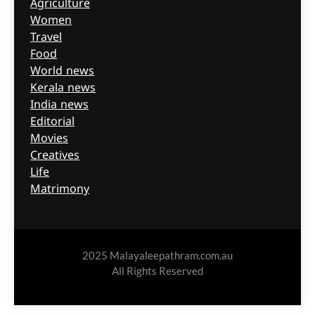
Agriculture
Women
Travel
Food
World news
Kerala news
India news
Editorial
Movies
Creatives
Life
Matrimony
2025 Malayaleepathram.com.au
All Rights Reserved