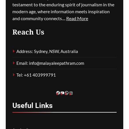
testament to the enduring spirit of journalism in the
modern age, where information meets inspiration
and community connects....
Read More
പാരന്റ് വിസ ലഭിക്കാനുള്ള
Reach Us
കാത്തിരിപ്പിനിടെ മരിച്ചത്
1,500-ലധികം
മാതാപിതാക്കൾ;
Address: Sydney, NSW, Australia
നടപടിക്രമങ്ങൾ
കർശനമാക്കാൻ സർക്കാർ
Email: info@malayaleepathram.com
ഗീത ദാസ്‌
14 hours ago
0
Tel: +61 403999791
Facebook
YouTube
WhatsApp
Instagram
Useful
Links