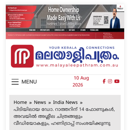
Skip
to
content
മലയാളിപത്രം
10 Aug
MENU
2026
Home
News
India News
പിടിയിലായ ഡോ. റാത്തറിന് 14 ഫോണുകള്‍,
അവയില്‍ അശ്ലീല ചിത്രങ്ങളും
വീഡിയോകളും, ഹണിട്രാപ്പ് സംശയിക്കുന്നു