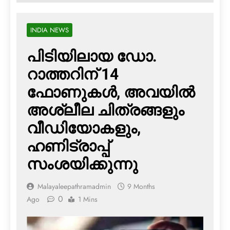
INDIA NEWS
പിടിയിലായ ഡോ.
റാത്തറിന് 14
ഫോണുകള്‍, അവയില്‍
അശ്ലീല ചിത്രങ്ങളും
വീഡിയോകളും,
ഹണിട്രാപ്പ്
സംശയിക്കുന്നു
Malayaleepathramadmin
9 Months
0
Ago
1 Mins