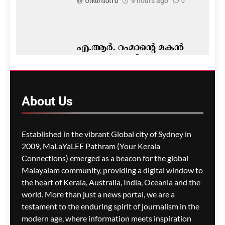
ഗീത ദാസ്‌
9 hours ago
0
എ.ആർ. റഹ്മാന്റെ മകൻ
എ.ആർ. അമീന്
വാഹനാപകടത്തിൽ
പരുക്കേറ്റു
About
Us
മെഹ്റു ഇസ്മായില്‍
9 hours
ago
0
Established in the vibrant Global city of Sydney in
2009, MaLaYaLEE Pathram (Your Kerala
Connections) emerged as a beacon for the global
അസമിലെ പ്രളയം:
മരണസംഖ്യ 100 ആയി;
Malayalam community, providing a digital window to
1.37 ലക്ഷം പേർ
the heart of Kerala, Australia, India, Oceania and the
ദുരിതത്തിൽ
world. More than just a news portal, we are a
testament to the enduring spirit of journalism in the
മെഹ്റു ഇസ്മായില്‍
9 hours
modern age, where information meets inspiration
ago
0