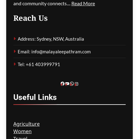
and community connects....
Read More
Reach Us
ടെറിറ്റോറിയൽ ആർമിയിൽ
എഐ, സൈബർ
Address: Sydney, NSW, Australia
വിദഗ്ധരെ ഉൾപ്പെടുത്താൻ
നീക്കം
Email: info@malayaleepathram.com
മെഹ്റു ഇസ്മായില്‍
14 hours
Tel: +61 403999791
ago
0
Facebook
YouTube
WhatsApp
Instagram
Useful
Links
Agriculture
Women