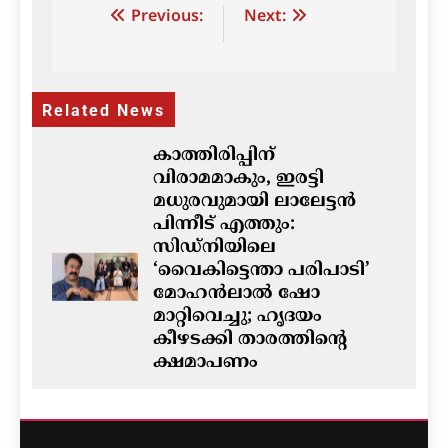
Post
Previous:
Next:
navigation
Related News
കാത്തിരിപ്പിന്
വിരാമമാകും, ഇരട്ടി
മധുരവുമായി ലാലേട്ടൻ
പിന്നീട് എത്തും:
സിഡ്നിയിലെ
‘വൈകിട്ടെന്താ പരിപാടി’
മോഹൻലാൽ ഷോ
മാറ്റിവെച്ചു; ഹൃദയം
കീഴടക്കി താരത്തിന്റെ
ക്ഷമാപണം
ഗീത ദാസ്‌
10 hours ago
0
ഓസ്‌ട്രേലിയയിൽ ഭവന