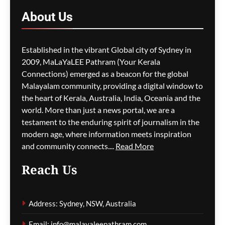
പ്രതിസന്ധിയും വിസ നിയമ
About
Us
മാറ്റങ്ങളും; ലേബർ
സർക്കാരിനെതിരെ
പ്രതിപക്ഷം,
Established in the vibrant Global city of Sydney in
പ്രവാസികളിൽ ആശങ്ക
2009, MaLaYaLEE Pathram (Your Kerala
ഗീത ദാസ്‌
10 hours ago
0
Connections) emerged as a beacon for the global
Malayalam community, providing a digital window to
the heart of Kerala, Australia, India, Oceania and the
ജീവനക്കാരുടെ ക്ഷാമം –
world. More than just a news portal, we are a
സിഡ്നി
testament to the enduring spirit of journalism in the
വിമാനത്താവളത്തിൽ
modern age, where information meets inspiration
നൂറിലധികം സർവീസുകൾ
and community connects....
Read More
വൈകി
Reach Us
ഗീത ദാസ്‌
10 hours ago
0
Address: Sydney, NSW, Australia
കോവിഡ് ബാധിച്ച് 50
Email: info@malayaleepathram.com