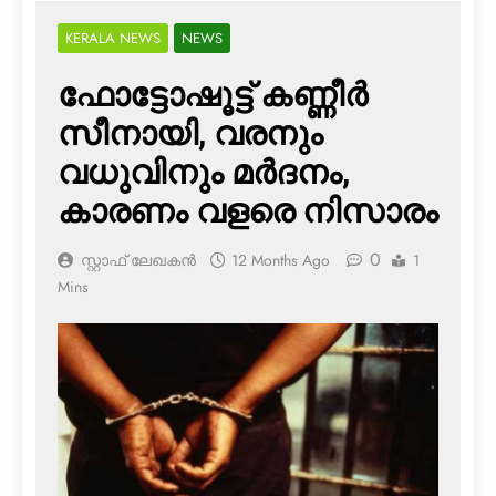
KERALA NEWS
NEWS
ഫോട്ടോഷൂട്ട് കണ്ണീര്‍
സീനായി, വരനും
വധുവിനും മര്‍ദനം,
കാരണം വളരെ നിസാരം
0
സ്റ്റാഫ് ലേഖകൻ
12 Months Ago
1
Mins