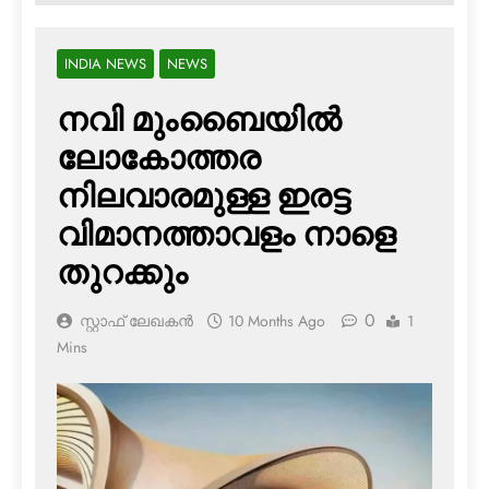
INDIA NEWS
NEWS
നവി മുംബൈയില്‍
ലോകോത്തര
നിലവാരമുള്ള ഇരട്ട
വിമാനത്താവളം നാളെ
തുറക്കും
0
സ്റ്റാഫ് ലേഖകൻ
10 Months Ago
1
Mins