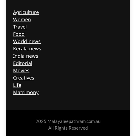
Agriculture
Women
Travel
Food
World news
Kerala news
India news
Editorial
Movies
Creatives
Life
Matrimony
2025 Malayaleepathram.com.au
All Rights Reserved