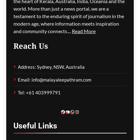
the heart of Kerala, Australia, India, Oceania and the
world. More than just a news portal, we are a
ഗീത ദാസ്‌
8 hours ago
0
testament to the enduring spirit of journalism in the
modern age, where information meets inspiration
and community connects....
Read More
പാരന്റ് വിസ ലഭിക്കാനുള്ള
Reach Us
കാത്തിരിപ്പിനിടെ മരിച്ചത്
1,500-ലധികം
മാതാപിതാക്കൾ;
Address: Sydney, NSW, Australia
നടപടിക്രമങ്ങൾ
കർശനമാക്കാൻ സർക്കാർ
Email: info@malayaleepathram.com
ഗീത ദാസ്‌
8 hours ago
0
Tel: +61 403999791
Facebook
YouTube
WhatsApp
Instagram
Useful
Links