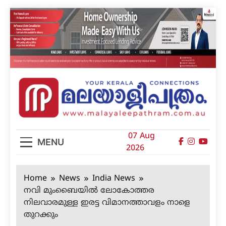
Skip
to
content
മലയാളിപത്രം
07 Aug
MENU
2026
Home
News
India News
നവി മുംബൈയില്‍ ലോകോത്തര
നിലവാരമുള്ള ഇരട്ട വിമാനത്താവളം നാളെ
തുറക്കും