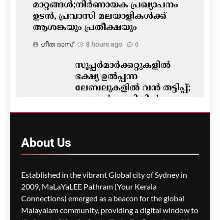
മാറ്റങ്ങൾ;നിർണായക പ്രഖ്യാപനം
ഉടൻ, പ്രവാസി മലയാളികൾക്ക്
ആശങ്കയും പ്രതീക്ഷയും
ഗീത ദാസ്‌
8 hours ago
0
സൂപ്പർമാർക്കറ്റുകളിൽ
ഭക്ഷ്യ ഉൽപ്പന്ന
ലേബലുകളിൽ വൻ തട്ടിപ്പ്;
മഞ്ഞൾപ്പൊടിയിൽ മാരക
വിഷാംശമെന്ന്
കണ്ടെത്തൽ
ഗീത ദാസ്‌
8 hours ago
About
Us
0
M5 മോട്ടോർവേയിൽ
Established in the vibrant Global city of Sydney in
മാലിന്യ ട്രക്കിന് തീപിടിച്ചു;
2009, MaLaYaLEE Pathram (Your Kerala
കിലോമീറ്ററുകളോളം
Connections) emerged as a beacon for the global
ഗതാഗതക്കുരുക്ക്, മലയാളി
Malayalam community, providing a digital window to
യാത്രികരെയും ബാധിച്ചു