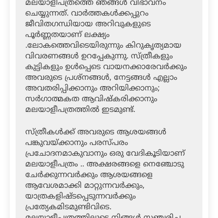
മലയാളീപത്രത്തെ ഞങ്ങൾ വിഭാവനം
ചെയ്യുന്നത്. വാർത്തകൾക്കപ്പുറം
ജീവിതഗന്ധിയായ അറിവുകളുടെ
പൂർണ്ണതയാണ് ലക്ഷ്യം
.ലോകത്തെവിടെയിരുന്നും കിറുകൃത്യമായ
വിവരണങ്ങൾ ഉറപ്പേകുന്നു. സ്ത്രീകളും
കുട്ടികളും ഉൾപ്പെടെ വായനക്കാരേവർക്കും
അവരുടെ പ്രശ്‌നങ്ങൾ, നേട്ടങ്ങൾ എല്ലാം
അവതരിപ്പിക്കാനും അറിയിക്കാനും;
സർഗാത്മകത ആവിഷ്‌കരിക്കാനും
മലയാളീപത്രത്തിൽ ഇടമുണ്ട്.
സ്ത്രീകൾക്ക് അവരുടെ ആശയങ്ങൾ
പങ്കുവയ്ക്കാനും പരസ്പരം
പ്രചോദനമാകുവാനും ഒരു വേദികൂടിയാണ്
മലയാളീപത്രം .. അക്ഷരങ്ങളെ നെഞ്ചോടു
ചേർക്കുന്നവർക്കും ആശയങ്ങളെ
ആവേശമാക്കി മാറ്റുന്നവർക്കും,
യാത്രകളിഷ്ടപ്പെടുന്നവ‍ർക്കും
പ്രത്യേകമിടമുണ്ടിവിടെ.
മലയാളീപത്രത്തിലൂടെ നിങ്ങൾ സഞ്ചരിച്ച