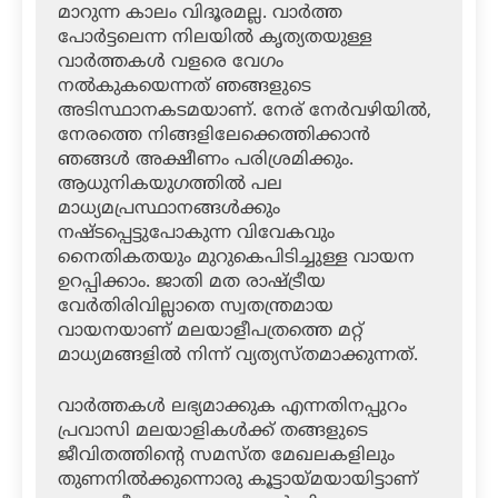
മാറുന്ന കാലം വിദൂരമല്ല. വാർത്ത
പോർട്ടലെന്ന നിലയിൽ കൃത്യതയുള്ള
വാർത്തകൾ വളരെ വേഗം
നൽകുകയെന്നത് ഞങ്ങളുടെ
അടിസ്ഥാനകടമയാണ്. നേര് നേർവഴിയിൽ,
നേരത്തെ നിങ്ങളിലേക്കെത്തിക്കാൻ
ഞങ്ങൾ അക്ഷീണം പരിശ്രമിക്കും.
ആധുനികയുഗത്തിൽ പല
മാധ്യമപ്രസ്ഥാനങ്ങൾക്കും
നഷ്ടപ്പെട്ടുപോകുന്ന വിവേകവും
നൈതികതയും മുറുകെപിടിച്ചുള്ള വായന
ഉറപ്പിക്കാം. ജാതി മത രാഷ്ട്രീയ
വേ‍‍ർതിരിവില്ലാതെ സ്വതന്ത്രമായ
വായനയാണ് മലയാളീപത്രത്തെ മറ്റ്
മാധ്യമങ്ങളിൽ നിന്ന് വ്യത്യസ്തമാക്കുന്നത്.
വാർത്തകൾ ലഭ്യമാക്കുക എന്നതിനപ്പുറം
പ്രവാസി മലയാളികൾക്ക് തങ്ങളുടെ
ജീവിതത്തിന്റെ സമസ്ത മേഖലകളിലും
തുണനിൽക്കുന്നൊരു കൂട്ടായ്മയായിട്ടാണ്