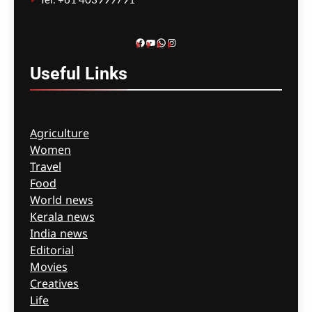
ചീഫ് എഡിറ്റര്‍
2 months ago
0
കൊടിയേന്തുന്ന യുവത്വവും
Facebook
YouTube
WhatsApp
Instagram
നഷ്ടപ്പെടുന്ന
പൗരബോധവും
Useful
Links
ചീഫ് എഡിറ്റര്‍
2 months
ago
0
Agriculture
Women
Travel
Food
World news
Kerala news
India news
Editorial
Movies
Creatives
Life