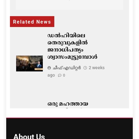
navigation
Related News
ഡൽഹിയിലെ
തെരുവുകളിൽ
ജനാധിപത്യം
ശ്വാസംമുട്ടുമ്പോൾ
ചീഫ് എഡിറ്റര്‍
2 weeks
ago
0
ഒരു മഹത്തായ
അമേരിക്കൻ
സ്വപ്നത്തിന്റെ 250
വർഷങ്ങൾ
About
Us
ചീഫ് എഡിറ്റര്‍
1 month