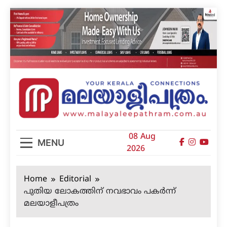
Skip
to
content
മലയാളിപത്രം
08 Aug
MENU
2026
Home
Editorial
പുതിയ ലോകത്തിന് നവഭാവം പകർന്ന്
മലയാളീപത്രം