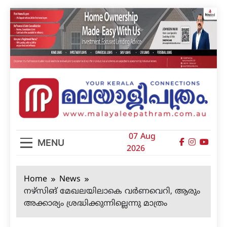
Skip
to
content
മലയാളിപത്രം
07 Aug
MENU
2026
Home
News
നഴ്‌സിങ് മേഖലയിലാകെ വര്‍ണവെറി, ആരും
അക്കാര്യം ശ്രദ്ധിക്കുന്നില്ലെന്നു മാത്രം