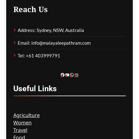
Reach Us
ആയുധക്ഷാമ റിപ്പോർട്ടിൽ
Address: Sydney, NSW, Australia
ട്രംപ്–ഹെഗ്‌സെത്ത്
ഭിന്നതയെന്ന
Email: info@malayaleepathram.com
റിപ്പോർട്ടുകൾ; വൈറ്റ്
ഹൗസ് നിഷേധിച്ചു
Tel: +61 403999791
മെഹ്റു ഇസ്മായില്‍
4 hours
ago
0
Facebook
YouTube
WhatsApp
Instagram
Useful
Links
Agriculture
Women
Travel
Food