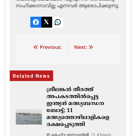
സഹിക്കാനാവില്ല എന്നവര്‍ ആരോപിക്കുന്നു.
Facebook
Twitter
LinkedIn
Post
Previous:
Next:
navigation
Related News
ശ്രീലങ്കൻ തീരത്ത്
അപകടത്തിൽപ്പെട്ട
ഇന്ത്യൻ മത്സ്യബന്ധന
ബോട്ട്; 11
മത്സ്യത്തൊഴിലാളികളെ
രക്ഷപ്പെടുത്തി
മെഹ്റു ഇസ്മായില്‍
4 hours