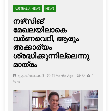
AUSTRALIA NEWS
NEWS
നഴ്‌സിങ്
മേഖലയിലാകെ
വര്‍ണവെറി, ആരും
അക്കാര്യം
ശ്രദ്ധിക്കുന്നില്ലെന്നു
മാത്രം
0
സ്റ്റാഫ് ലേഖകൻ
11 Months Ago
1
Mins