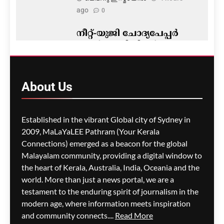
ago
0
നീറ്റ്-യുജി ചോദ്യപേപ്പർ
ചോർച്ച; ഡിജിറ്റൽ
തെളിവുകൾ ഒഴിവാക്കാൻ
കൈയെഴുത്തും പ്രിന്റ്
പകർപ്പുകളും
About
Us
ഉപയോഗിച്ചെന്ന്
സിബിഐ
Established in the vibrant Global city of Sydney in
മെഹ്റു ഇസ്മായില്‍
4 hours
2009, MaLaYaLEE Pathram (Your Kerala
ago
0
Connections) emerged as a beacon for the global
മഴക്കെടുതി തുടരുന്നു; 762
Malayalam community, providing a digital window to
വീടുകൾ തകർന്നു, മരണം
the heart of Kerala, Australia, India, Oceania and the
28 ആയി
world. More than just a news portal, we are a
testament to the enduring spirit of journalism in the
മെഹ്റു ഇസ്മായില്‍
4 hours
modern age, where information meets inspiration
ago
0
and community connects....
Read More