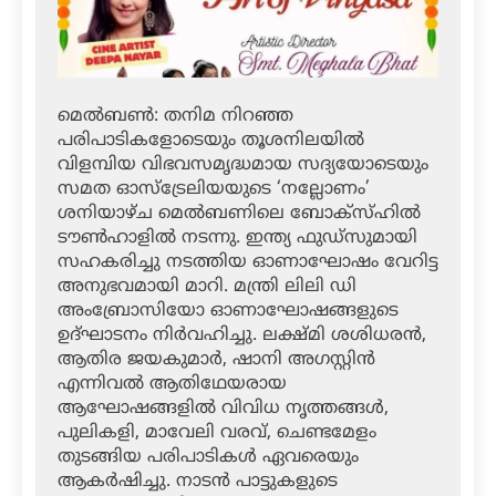
മെല്‍ബണ്‍: തനിമ നിറഞ്ഞ
പരിപാടികളോടെയും തൂശനിലയില്‍
വിളമ്പിയ വിഭവസമൃദ്ധമായ സദ്യയോടെയും
സമത ഓസ്‌ട്രേലിയയുടെ ‘നല്ലോണം’
ശനിയാഴ്ച മെല്‍ബണിലെ ബോക്‌സ്ഹില്‍
ടൗണ്‍ഹാളില്‍ നടന്നു. ഇന്ത്യ ഫുഡ്‌സുമായി
സഹകരിച്ചു നടത്തിയ ഓണാഘോഷം വേറിട്ട
അനുഭവമായി മാറി. മന്ത്രി ലിലി ഡി
അംബ്രോസിയോ ഓണാഘോഷങ്ങളുടെ
ഉദ്ഘാടനം നിര്‍വഹിച്ചു. ലക്ഷ്മി ശശിധരന്‍,
ആതിര ജയകുമാര്‍, ഷാനി അഗസ്റ്റിന്‍
എന്നിവല്‍ ആതിഥേയരായ
ആഘോഷങ്ങളില്‍ വിവിധ നൃത്തങ്ങള്‍,
പുലികളി, മാവേലി വരവ്, ചെണ്ടമേളം
തുടങ്ങിയ പരിപാടികള്‍ ഏവരെയും
ആകര്‍ഷിച്ചു. നാടന്‍ പാട്ടുകളുടെ