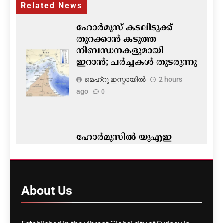
Related News
ഹോർമുസ് കടലിടുക്ക്
തുറക്കാൻ കടുത്ത
നിബന്ധനകളുമായി
ഇറാൻ; ചർച്ചകൾ തുടരുന്നു
മെഹ്റു ഇസ്മായില്‍
2 hours
ago
0
ഹോർമുസിൽ യുഎഇ
എണ്ണക്കപ്പലിന് മിസൈൽ
ആക്രമണം; ഇറാനെതിരെ
ആരോപണം
About
Us
മെഹ്റു ഇസ്മായില്‍
2 hours
ago
0
Established in the vibrant Global city of Sydney in