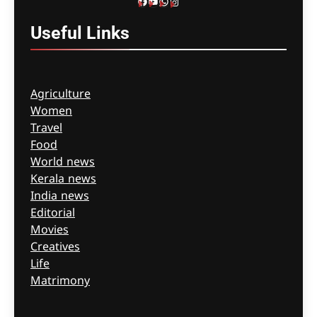
Facebook
YouTube
WhatsApp
Instagram
Useful
Links
Agriculture
Women
Travel
Food
World news
Kerala news
India news
Editorial
Movies
Creatives
Life
Matrimony