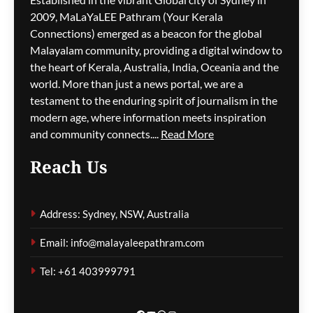
2009, MaLaYaLEE Pathram (Your Kerala
Connections) emerged as a beacon for the global
ജെ.ഡി. വാൻസ്
പ്രധാനമന്ത്രി മോദിയെ
Malayalam community, providing a digital window to
വിളിച്ചു; ഇന്ത്യ–യുഎസ്
the heart of Kerala, Australia, India, Oceania and the
ബന്ധം ചർച്ചയായി
world. More than just a news portal, we are a
testament to the enduring spirit of journalism in the
മെഹ്റു ഇസ്മായില്‍
2 hours
modern age, where information meets inspiration
ago
0
and community connects....
Read More
Reach Us
അർജുൻ ആയങ്കി
അറസ്റ്റിൽ; കണ്ണൂരിൽനിന്ന്
Address: Sydney, NSW, Australia
പിടികൂടി
Email: info@malayaleepathram.com
മെഹ്റു ഇസ്മായില്‍
2 hours
ago
0
Tel: +61 403999791