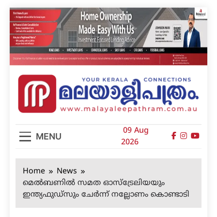
Skip
to
content
മലയാളിപത്രം
09 Aug
MENU
2026
Home
News
മെല്‍ബണില്‍ സമത ഓസ്‌ട്രേലിയയും
ഇന്ത്യഫുഡ്‌സും ചേര്‍ന്ന് നല്ലോണം കൊണ്ടാടി