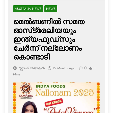
AUSTRALIA NEWS
NEWS
മെല്‍ബണില്‍ സമത
ഓസ്‌ട്രേലിയയും
ഇന്ത്യഫുഡ്‌സും
ചേര്‍ന്ന് നല്ലോണം
കൊണ്ടാടി
0
സ്റ്റാഫ് ലേഖകൻ
12 Months Ago
1
Mins