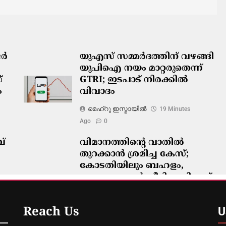
ജർ
യുഎസ് സമ്മർദത്തിന് വഴങ്ങി
യുപിഐ നയം മാറ്റരുതെന്ന്
്
GTRI; ഇടപാട് നിരക്കിൽ
ം
വിവാദം
മെഹ്റു ഇസ്മായില്‍
19 Minutes
Ago
0
ബ്
വിമാനത്തിന്റെ വാതിൽ
തുറക്കാൻ ശ്രമിച്ച കേസ്;
കോടതിയിലും ബഹളം,
ജാമ്യരേഖകൾ കീറിയെറിഞ്ഞ്
പ്രതി
മെഹ്റു ഇസ്മായില്‍
26 Minutes
U
Reach Us
Ago
0