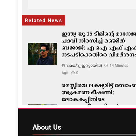
navigation
Related News
ഇന്ത്യ യു-15 ടീമിന്റെ മാനേ
പദവി നിരസിച്ച് രഞ്ജിത്
ബജാജ്; എ ഐ എഫ് എഫ
നടപടിക്കെതിരെ വിമർശന
മെഹ്റു ഇസ്മായില്‍
14 Minutes
Ago
0
മെസ്സിയെ ലക്ഷ്യമിട്ട് ബോം
ആക്രമണ ഭീഷണി;
ലോകകപ്പിനിടെ
സുരക്ഷാഭീഷണികൾ
വെളിപ്പെടുത്തി ചോർന്ന
പൊലീസ് റിപ്പോർട്ട്
About
Us
മെഹ്റു ഇസ്മായില്‍
22 Minutes