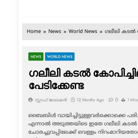
Home
News
World News
ഗലീലി കടല്‍ ക
NEWS
WORLD NEWS
ഗലീലി കടല്‍ കോപിച്ചില
പേടിക്കേണ്ട
0
സ്റ്റാഫ് ലേഖകൻ
12 Months Ago
1 Min
ബൈബിള്‍ വായിച്ചിട്ടുള്ളവര്‍ക്കൊക്കെ പ
എന്നാല്‍ അടുത്തയിടെ ഇതേ ഗലീലി കടല്‍ 
ചോരച്ചുവപ്പിലേക്ക് വെള്ളം നിറംമാറിയത