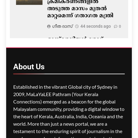
ക്രമീകരണങ്ങളിൽ
അടുത്ത മാസം മുതൽ
മാറ്റമെന്ന് ഗതാഗത മന്ത്രി
ഗീത ദാസ്‌
44 seconds ago
0
ഓസ്‌ട്രേലിയൻ ട്രേഡ്
യൂണിയൻ മൂവ്‌മെന്റ്
തലപ്പത്തേക്ക് മെലിസ്സ
ഡൊണെല്ലി; സാല്ലി
About
Us
മക്മാനസ് രാജിവെച്ചു
ഗീത ദാസ്‌
4 minutes ago
0
Established in the vibrant Global city of Sydney in
2009, MaLaYaLEE Pathram (Your Kerala
Connections) emerged as a beacon for the global
പ്രിൻസസ് ഹൈവേയിൽ
Malayalam community, providing a digital window to
കൂറ്റൻ കുഴി- മുപ്പതോളം
the heart of Kerala, Australia, India, Oceania and the
വാഹനങ്ങളുടെ ടയറുകൾ
world. More than just a news portal, we are a
തകർന്നു; വൻ
testament to the enduring spirit of journalism in the
ഗതാഗതക്കുരുക്കും