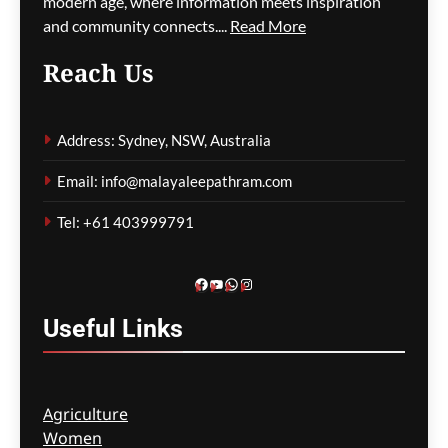
modern age, where information meets inspiration
പ്രതിഷേധവും
and community connects....
Read More
ഗീത ദാസ്‌
7 minutes ago
0
Reach Us
വിഡിയോ സന്ദേശത്തിന്
Address: Sydney, NSW, Australia
പിന്നാലെ പിഞ്ചു
കുഞ്ഞുങ്ങളെ
Email: info@malayaleepathram.com
കുത്തികൊലപ്പെടുത്തി
അമ്മയുടെ ക്രൂരത; ഒരു
Tel: +61 403999791
വയസ്സുകാരൻ
ഗുരുതരാവസ്ഥയിൽ
Facebook
YouTube
WhatsApp
Instagram
ഗീത ദാസ്‌
25 minutes ago
0
Useful
Links
Agriculture
Women