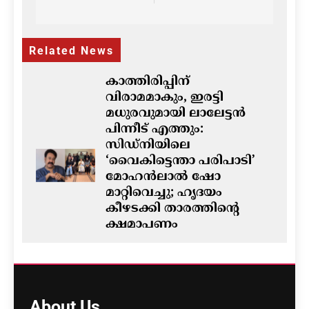
navigation
Related News
കാത്തിരിപ്പിന്
വിരാമമാകും, ഇരട്ടി
മധുരവുമായി ലാലേട്ടൻ
പിന്നീട് എത്തും:
സിഡ്നിയിലെ
‘വൈകിട്ടെന്താ പരിപാടി’
മോഹൻലാൽ ഷോ
മാറ്റിവെച്ചു; ഹൃദയം
കീഴടക്കി താരത്തിന്റെ
ക്ഷമാപണം
ഗീത ദാസ്‌
7 hours ago
0
ഓസ്‌ട്രേലിയയിൽ ഭവന
പ്രതിസന്ധിയും വിസ നിയമ
About
Us