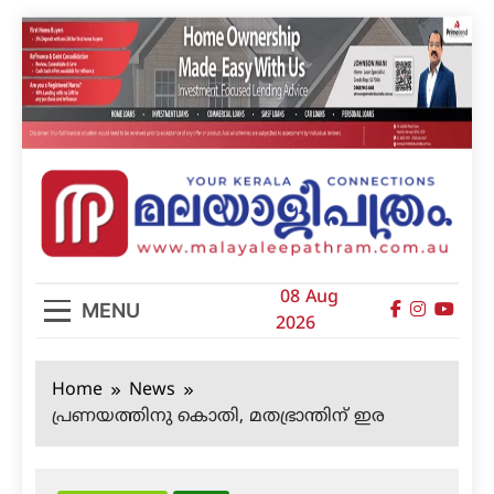
Skip
to
content
മലയാളിപത്രം
08 Aug
MENU
2026
Home
News
പ്രണയത്തിനു കൊതി, മതഭ്രാന്തിന് ഇര