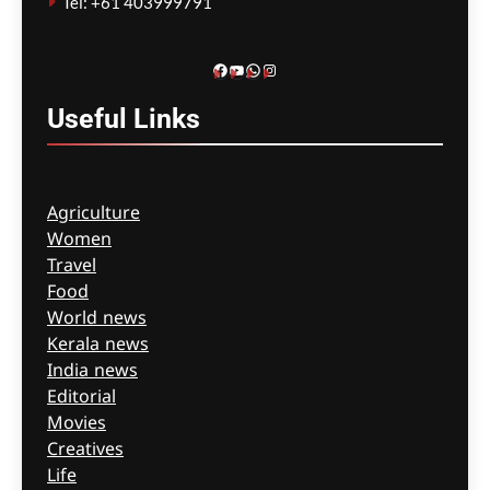
Tel: +61 403999791
ബേസിൽസ് അധികൃതർ
കൊറോണിയൽ
ഇൻക്വസ്റ്റിൽ ഹാജരായി
Facebook
YouTube
WhatsApp
Instagram
ഗീത ദാസ്‌
7 hours ago
0
Useful
Links
Agriculture
Women
Travel
Food
World news
Kerala news
India news
Editorial
Movies
Creatives
Life