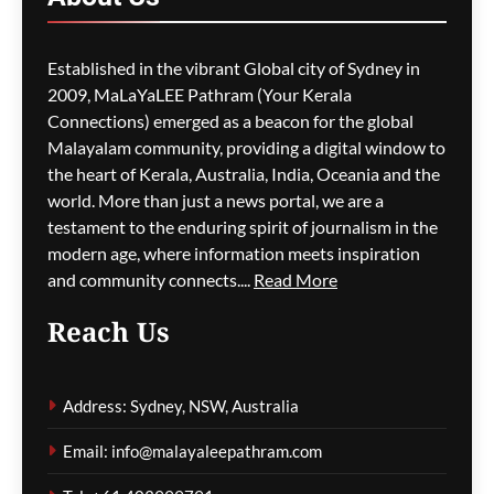
മാറ്റങ്ങളും; ലേബർ
സർക്കാരിനെതിരെ
പ്രതിപക്ഷം,
Established in the vibrant Global city of Sydney in
പ്രവാസികളിൽ ആശങ്ക
2009, MaLaYaLEE Pathram (Your Kerala
ഗീത ദാസ്‌
7 hours ago
0
Connections) emerged as a beacon for the global
Malayalam community, providing a digital window to
the heart of Kerala, Australia, India, Oceania and the
ജീവനക്കാരുടെ ക്ഷാമം –
world. More than just a news portal, we are a
സിഡ്നി
testament to the enduring spirit of journalism in the
വിമാനത്താവളത്തിൽ
modern age, where information meets inspiration
നൂറിലധികം സർവീസുകൾ
and community connects....
Read More
വൈകി
Reach Us
ഗീത ദാസ്‌
7 hours ago
0
Address: Sydney, NSW, Australia
കോവിഡ് ബാധിച്ച് 50
Email: info@malayaleepathram.com
വയോധികർ മരിച്ച
സംഭവം; മെൽബൺ സെന്റ്