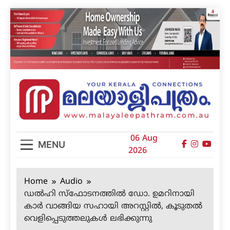
Skip
to
content
മലയാളിപത്രം
06 Aug
MENU
2026
Home
Audio
ഡല്‍ഹി സ്‌ഫോടനത്തില്‍ ഡോ. ഉമറിനായി
കാര്‍ വാങ്ങിയ സഹായി അറസ്റ്റില്‍, കൂടുതല്‍
വെളിപ്പെടുത്തലുകള്‍ ലഭിക്കുന്നു