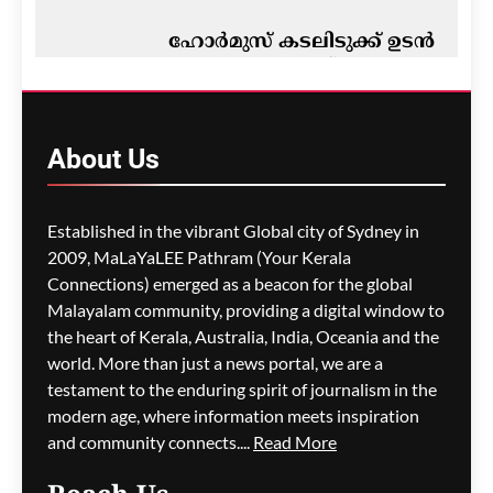
ഹോർമുസ് കടലിടുക്ക് ഉടൻ
തുറന്നേക്കുമെന്ന് സൂചന;
ചർച്ചകൾ
അന്തിമഘട്ടത്തിൽ
About
Us
മെഹ്റു ഇസ്മായില്‍
1 hour
ago
0
Established in the vibrant Global city of Sydney in
2009, MaLaYaLEE Pathram (Your Kerala
Connections) emerged as a beacon for the global
പുനർജനി കേസ്:
ക്രമക്കേടില്ലെന്ന റിപ്പോർട്ട്
Malayalam community, providing a digital window to
പിണറായി സർക്കാരിന്റെ
the heart of Kerala, Australia, India, Oceania and the
കാലത്തുതന്നെയെന്ന്
world. More than just a news portal, we are a
വി.ഡി. സതീശൻ
testament to the enduring spirit of journalism in the
modern age, where information meets inspiration
മെഹ്റു ഇസ്മായില്‍
1 hour
and community connects....
Read More
ago
0