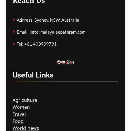
Reach Us
നദികളിലെയും
അണക്കെട്ടുകളിലെയും
Address: Sydney, NSW, Australia
മണലും എക്കലും
നീക്കംചെയ്യാൻ തീരുമാനം
Email: info@malayaleepathram.com
മെഹ്റു ഇസ്മായില്‍
1 hour
Tel: +61 403999791
ago
0
Facebook
YouTube
WhatsApp
Instagram
Useful
Links
Agriculture
Women
Travel
Food
World news