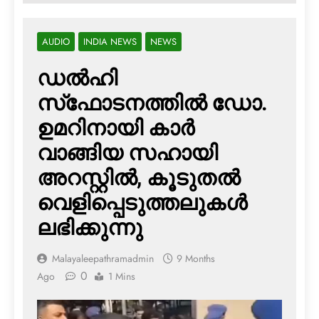
AUDIO
INDIA NEWS
NEWS
ഡല്‍ഹി
സ്‌ഫോടനത്തില്‍ ഡോ.
ഉമറിനായി കാര്‍
വാങ്ങിയ സഹായി
അറസ്റ്റില്‍, കൂടുതല്‍
വെളിപ്പെടുത്തലുകള്‍
ലഭിക്കുന്നു
Malayaleepathramadmin
9 Months
0
Ago
1 Mins